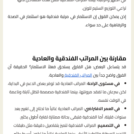
تراعي التوزيع السليم للوزن.
إذن يمكن القول إن الاستثمار في مرتبة فندقية هو استثمار في الصحة
والرفاهية على حد سواء.
مقارنة بين المراتب الفندقية والعادية
قد يتساءل البعض: هل الفارق يستحق فعلاً الاستثمار؟ الحقيقة أن
الفرق واضح جداً بين
المراتب الفندقية
والعادية.
في مستوى الراحة
: المراتب العادية قد توفر بعض الدعم في البداية،
لكن سرعان ما تفقد مرونتها، بينما الفندقية مصممة لتظل ثابتة وناعمة
في الوقت نفسه.
في العمر الافتراضي
: المراتب العادية غالباً ما تحتاج إلى تغيير بعد
سنوات قليلة، أما الفندقية فتبقى بحالة ممتازة لفترة أطول بكثير.
في التصميم
: المراتب الفندقية تتميز بتفاصيل دقيقة مثل طبقات
التنجيد المبطنة والتطريز الأنيق، بينما العادية غالباً ما تكون أبسط بكثير.