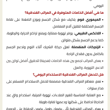
اليومي
ما هي أفضل الخامات المتوفرة في المراتب الفندقية؟
•
الميموري فوم
: يتكيف مع شكل الجسم ويوزع الضغط على نقاط
الجسم المختلفة لتقليل آلام المفاصل
•
اللاتكس الطبيعي
: يوفر تهوية ممتازة ويمنع تراكم الحرارة والرطوبة،
كما يدعم الجسم بشكل متوازن
•
الزنبركات المنفصلة
: تعزل حركة الشريك أثناء النوم وتدعم الجسم
بالكامل بدون فقدان الراحة
• بعض المراتب تجمع بين هذه الخامات (هجينة) لتحقيق أفضل توازن بين
الدعم، التهوية، والعزل
هل تتحمل المراتب الفندقية الاستخدام اليومي؟
• نعم، معظم المراتب الفندقية مصممة لتحمل الاستخدام المستمر على
مدار سنوات
• مع العناية المناسبة (تغيير الملاءات، تهوية المرتبة، استخدام واقٍ عند
الحاجة) تحافظ على شكلها ودعمها لفترة طويلة
• بعض المراتب الفندقية تأتي بضمان طويل يضمن الحفاظ على الجودة