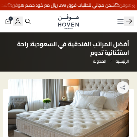
شحن مجاني للطلبات فوق 299 ريال مع كود خصم هوفن
شحن مجاني ل
٠
مفارش هوڤن
أفضل المراتب الفندقية في السعودية: راحة
استثنائية تدوم
الرئيسية
المدونة