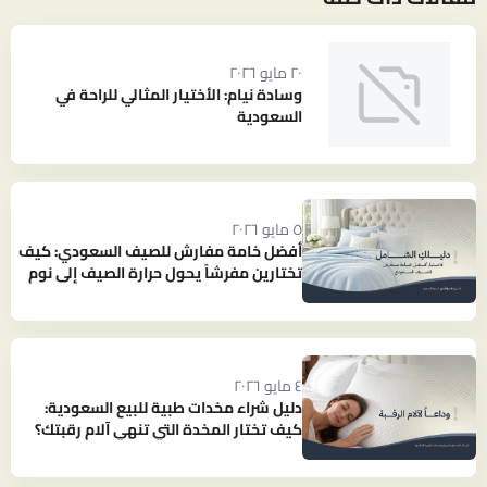
٢٠ مايو ٢٠٢٦
وسادة نيام: الأختيار المثالي للراحة في
السعودية
٥ مايو ٢٠٢٦
أفضل خامة مفارش للصيف السعودي: كيف
تختارين مفرشاً يحول حرارة الصيف إلى نوم
بارد ومنعش؟
٤ مايو ٢٠٢٦
دليل شراء مخدات طبية للبيع السعودية:
كيف تختار المخدة التي تنهي آلام رقبتك؟