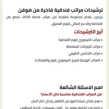
ترشيحات مراتب فندقية فاخرة من هوفن
هوفن
يقدم مجموعة متنوعة من مراتب فخمة 2026، تجمع بين
الفخامة والدعم المثالي للنوم العميق.
أبرز الترشيحات
• مراتب الميموري فوم الفندقية
• مراتب الزنبركات المنفصلة
• مراتب اللاتكس الطبيعي
• المراتب الهجينة (مزيج الميموري فوم والزنبركات)
اهم الاسئلة الشائعة
هل المراتب الفندقية مناسبة لكل الأعمار؟
• نعم، يمكن استخدامها من البالغين وحتى كبار السن
• اختيار نوع الخامة يعتمد على الوزن ومستوى الراحة المطلوب