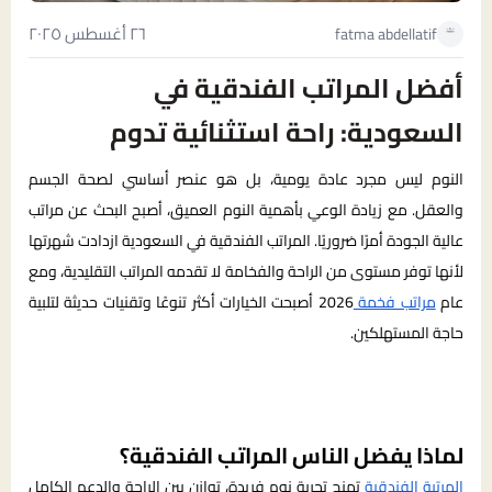
٢٦ أغسطس ٢٠٢٥
fatma abdellatif
أفضل المراتب الفندقية في
السعودية: راحة استثنائية تدوم
النوم ليس مجرد عادة يومية، بل هو عنصر أساسي لصحة الجسم
والعقل. مع زيادة الوعي بأهمية النوم العميق، أصبح البحث عن مراتب
عالية الجودة أمرًا ضروريًا. المراتب الفندقية في السعودية ازدادت شهرتها
لأنها توفر مستوى من الراحة والفخامة لا تقدمه المراتب التقليدية، ومع
عام
مراتب فخمة
2026 أصبحت الخيارات أكثر تنوعًا وتقنيات حديثة لتلبية
حاجة المستهلكين.
لماذا يفضل الناس المراتب الفندقية؟
المرتبة الفندقية
تمنح تجربة نوم فريدة، توازن بين الراحة والدعم الكامل