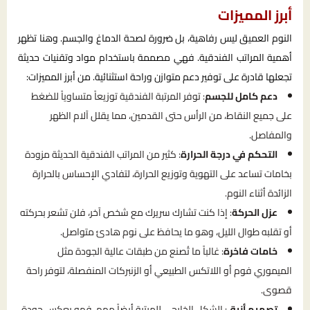
أبرز المميزات
النوم العميق ليس رفاهية، بل ضرورة لصحة الدماغ والجسم. وهنا تظهر
أهمية المراتب الفندقية. فهي مصممة باستخدام مواد وتقنيات حديثة
تجعلها قادرة على توفير دعم متوازن وراحة استثنائية. من أبرز المميزات:
دعم كامل للجسم
: توفر المرتبة الفندقية توزيعاً متساوياً للضغط
على جميع النقاط، من الرأس حتى القدمين، مما يقلل آلام الظهر
والمفاصل.
التحكم في درجة الحرارة
: كثير من المراتب الفندقية الحديثة مزودة
بخامات تساعد على التهوية وتوزيع الحرارة، لتفادي الإحساس بالحرارة
الزائدة أثناء النوم.
عزل الحركة
: إذا كنت تشارك سريرك مع شخص آخر، فلن تشعر بحركته
أو تقلبه طوال الليل، وهو ما يحافظ على نوم هادئ متواصل.
خامات فاخرة
: غالباً ما تُصنع من طبقات عالية الجودة مثل
الميموري فوم أو اللاتكس الطبيعي أو الزنبركات المنفصلة، لتوفر راحة
قصوى.
تصميم أنيق
: الشكل الخارجي للمرتبة أيضاً مهم، فهو يعكس جودة