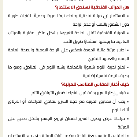
هل المراتب الفندقية تستحق الاستثمار؟
• الاستثمار في مرتبة فندقية يمنحك نومًا مريحًا وعميقًا لفترات طويلة
دون الشعور بالتعب أو عدم الراحة
• المرتبة الفندقية تقلل الحاجة لتغييرها بشكل متكرر مقارنة بالمراتب
العادية، ما يجعلها استثمارًا طويل الأمد
• اختيار مرتبة عالية الجودة ينعكس على الراحة اليومية والصحة العامة
للجسم والعمود الفقري
• تمنح تجربة النوم شعورًا بالفخامة يشبه النوم في الفنادق، وهو ما
يضيف قيمة نفسية إضافية
كيف أختار المقاس المناسب للمرتبة؟
• قياس إطار السرير بدقة قبل الشراء لضمان التوافق التام
• يجب أن تتطابق المرتبة مع حجم السرير لتفادي الفراغات أو الانزلاق
أثناء النوم
• مراعاة عرض وطول السرير لضمان توزيع الجسم بشكل صحيح على
المرتبة
• المقاس المناسب يعزز الراحة ويضمن ثبات المرتبة حتى مع الاستخدام