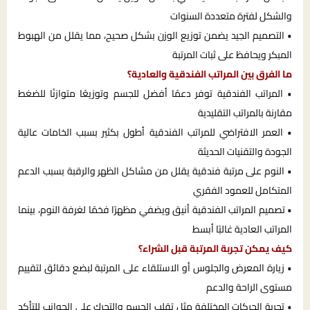
والشكل لفترة متعددة السنوات
• التصميم الجيد يضمن توزيع الوزن بشكل صحيح، مما يقلل من الهبوط
المبكر ويحافظ على ثبات المرتبة
ما الفرق بين المراتب الفندقية والعادية؟
• المراتب الفندقية توفر دعمًا أفضل للجسم وتوزيعًا متوازنًا للضغط
مقارنة بالمراتب التقليدية
• العمر الافتراضي للمراتب الفندقية أطول بكثير بسبب الخامات عالية
الجودة والتقنيات الحديثة
• النوم على مرتبة فندقية يقلل من مشاكل الظهر والرقبة بسبب الدعم
المتكامل للعمود الفقري
• تصميم المراتب الفندقية أنيق ويضفي مظهرًا فخمًا لغرفة النوم، بينما
المراتب العادية غالبًا أبسط
كيف يمكن تجربة المرتبة قبل الشراء؟
• زيارة المعرض والجلوس أو الاستلقاء على المرتبة لبضع دقائق لتقييم
مستوى الراحة والدعم
• تجربة الحركات المختلفة مثل تقلب الجسم والتحرك على الجوانب للتأكد