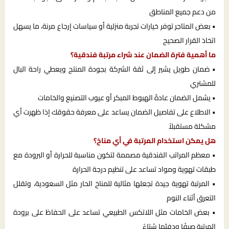
من دعم جميع المناطق
• بعض المتاجر توفر خيارات تجربة منزلية أو سياسات إرجاع مرنة، ما يسهل
اتخاذ القرار الصحيح
ما أهمية فترة الضمان عند شراء مرتبة فندقية؟
• ضمان طويل يشير إلى ثقة الشركة بجودة المنتج ويعطي راحة البال
للمشتري
• يشمل الضمان عادةً الهبوط المبكر أو عيوب التصنيع والخامات
• الاطلاع على تفاصيل الضمان يساعد على معرفة حقوقك إذا ظهرت أي
مشكلة مستقبلاً
هل يمكن استخدام المرتبة في أي مناخ؟
• معظم المراتب الفندقية مصممة لتكون مناسبة للحرارة أو البرودة مع
طبقات تهوية ومواد تساعد على تنظيم درجة الحرارة
• المرتبة تهوية جيدة تجعلها مثالية للمناخ الحار مثل السعودية، وتقلل
التعرق أثناء النوم
• بعض الخامات مثل اللاتكس الطبيعي تساعد على الحفاظ على برودة
المرتبة صيفًا ودفئها شتاءً