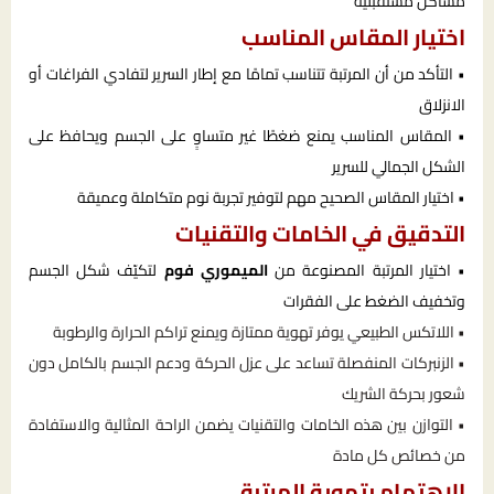
مشاكل مستقبلية
اختيار المقاس المناسب
• التأكد من أن المرتبة تتناسب تمامًا مع إطار السرير لتفادي الفراغات أو
الانزلاق
• المقاس المناسب يمنع ضغطًا غير متساوٍ على الجسم ويحافظ على
الشكل الجمالي للسرير
• اختيار المقاس الصحيح مهم لتوفير تجربة نوم متكاملة وعميقة
التدقيق في الخامات والتقنيات
• اختيار المرتبة المصنوعة من
الميموري فوم
لتكيّف شكل الجسم
وتخفيف الضغط على الفقرات
• اللاتكس الطبيعي يوفر تهوية ممتازة ويمنع تراكم الحرارة والرطوبة
• الزنبركات المنفصلة تساعد على عزل الحركة ودعم الجسم بالكامل دون
شعور بحركة الشريك
• التوازن بين هذه الخامات والتقنيات يضمن الراحة المثالية والاستفادة
من خصائص كل مادة
الاهتمام بتهوية المرتبة