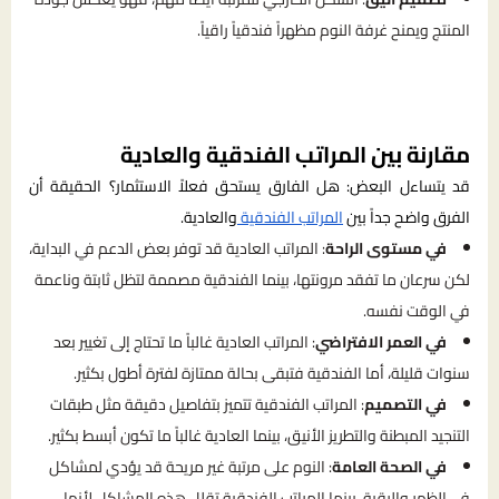
المنتج ويمنح غرفة النوم مظهراً فندقياً راقياً.
مقارنة بين المراتب الفندقية والعادية
قد يتساءل البعض: هل الفارق يستحق فعلاً الاستثمار؟ الحقيقة أن
الفرق واضح جداً بين
المراتب الفندقية
والعادية.
في مستوى الراحة
: المراتب العادية قد توفر بعض الدعم في البداية،
لكن سرعان ما تفقد مرونتها، بينما الفندقية مصممة لتظل ثابتة وناعمة
في الوقت نفسه.
في العمر الافتراضي
: المراتب العادية غالباً ما تحتاج إلى تغيير بعد
سنوات قليلة، أما الفندقية فتبقى بحالة ممتازة لفترة أطول بكثير.
في التصميم
: المراتب الفندقية تتميز بتفاصيل دقيقة مثل طبقات
التنجيد المبطنة والتطريز الأنيق، بينما العادية غالباً ما تكون أبسط بكثير.
في الصحة العامة
: النوم على مرتبة غير مريحة قد يؤدي لمشاكل
في الظهر والرقبة، بينما المراتب الفندقية تقلل هذه المشاكل لأنها