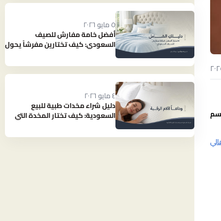
٥ مايو ٢٠٢٦
أفضل خامة مفارش للصيف
السعودي: كيف تختارين مفرشاً يحول
حرارة الصيف إلى نوم بارد ومنعش؟
٤ مايو ٢٠٢٦
دليل شراء مخدات طبية للبيع
جسم
السعودية: كيف تختار المخدة التي
تنهي آلام رقبتك؟
الي