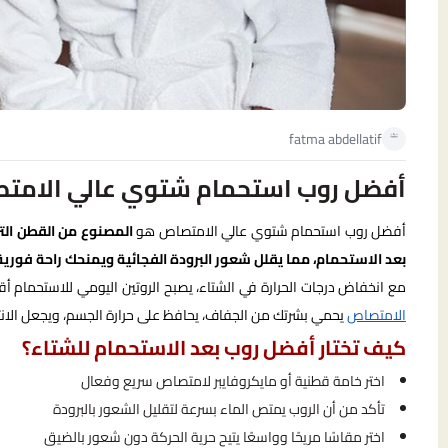
fatma abdellatif
أفضل روب استحمام شتوي عالي الامتصاص
أفضل روب استحمام شتوي عالي الامتصاص هو
المصنوع من القطن الت
بعد الاستحمام، مما يقلل شعور البرودة الفجائية ويمنحك راحة فورية
مع انخفاض درجات الحرارة في الشتاء، يصبح الروتين اليومي للاستحمام أ
الامتصاص
يحمي بشرتك من الجفاف، يحافظ على حرارة الجسم، ويجعل الانتقا
كيف تختار أفضل روب بعد الاستحمام للشتاء؟
اختر خامة قطنية أو مايكروفايبر لامتصاص سريع وفعال
تأكد من أن الروب يمتص الماء بسرعة لتقليل الشعور بالبرودة
اختر مقاسًا مريحًا وواسعًا يتيح حرية الحركة دون شعور بالضيق