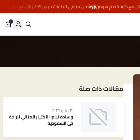
شحن مجاني للطلبات فوق 299 ريال مع كود خصم هوفن
٠
مقالات ذات صلة
٢٠ مايو ٢٠٢٦
وسادة نيام: الأختيار المثالي للراحة
في السعودية