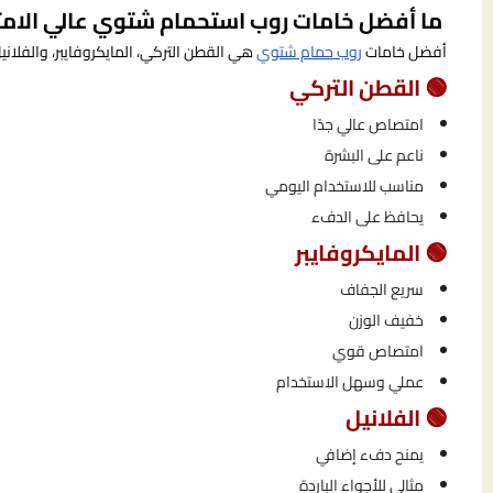
ما أفضل خامات روب استحمام شتوي عالي الا
أفضل خامات
روب حمام شتوي
هي القطن التركي، المايكروفايبر، والفلاني
🟢 القطن التركي
امتصاص عالي جدًا
ناعم على البشرة
مناسب للاستخدام اليومي
يحافظ على الدفء
🟢 المايكروفايبر
سريع الجفاف
خفيف الوزن
امتصاص قوي
عملي وسهل الاستخدام
🟢 الفلانيل
يمنح دفء إضافي
مثالي للأجواء الباردة