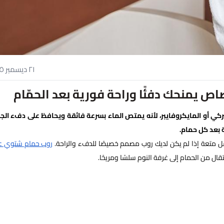
٢١ ديسمبر ٢٠٢٥
 يمنحك دفئًا وراحة فورية بعد الحمّام
ركي أو المايكروفايبر، لأنه يمتص الماء بسرعة فائقة ويحافظ على دفء ال
 بعد كل حمام.
قل متعة إذا لم يكن لديك روب مصمم خصيصًا للدفء والراحة.
روب حمام شتوي ع
ل من الحمام إلى غرفة النوم سلسًا ومريحًا.