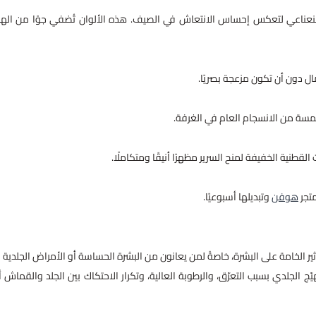
أخضر النعناعي لتعكس إحساس الانتعاش في الصيف. هذه الألوان تُضفي جوًا من اله
ل دون أن تكون مزعجة بصريًا.
لمسة من الانسجام العام في الغرفة.
نية الخفيفة لمنح السرير مظهرًا أنيقًا ومتكاملًا.
متجر
هوفن
وتبديلها أسبوعيًا.
ر الخامة على البشرة، خاصةً لمن يعانون من البشرة الحساسة أو الأمراض الجلدية 
 الجلدي بسبب التعرّق، والرطوبة العالية، وتكرار الاحتكاك بين الجلد والقماش أث