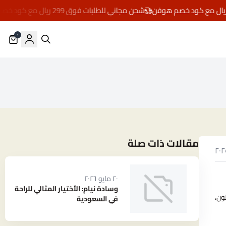
شحن مجاني للطلبات فوق 299 ريال مع كود خصم هوفن
٠
مقالات ذات صلة
٢٠ مايو ٢٠٢٦
وسادة نيام: الأختيار المثالي للراحة
ون،
في السعودية