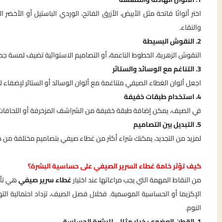
اختر ألوانًا فاتحة مثل الأبيض، الأزرق الفاتح، الوردي الباستيل أو ال
والنقاء.
2. النقوش البسيطة
النقوش الزهرية، الخطوط الناعمة، أو التصاميم الاستوائية تضيف لمسة جما
3. التناغم مع الوسائد والستائر
اجعل ألوان الغطاء الصيفي متناغمة مع ألوان الوسائد أو الستائر لإضفاء 
4. استخدام طبقات خفيفة
في الصيف، يمكن إضافة طبقة خفيفة من الشراشف المزخرفة أو اللحافات القط
5. التبديل بين التصاميم
لمزيد من التجديد، يمكنك شراء أكثر من غطاء صيفي بتصاميم مختلفة من 
كيف تؤثر خامة غطاء السرير الصيفي على حساسية البشرة؟
من النقاط المهمة التي يجب مراعاتها عند اختيار
غطاء سرير صيفي
هي تأثي
الإكزيما أو الحساسية الموسمية. فخلال فصل الصيف، تزداد احتمالية التهيّج
النوم.
1. القطن العضوي: خيار مثالي للبشرة الحساسة