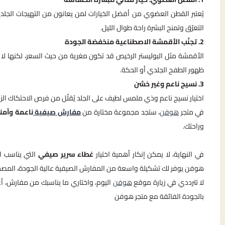
يُعتبر القطن العضوي من أفضل الخيارات لمن يعانون من التهيجات الجلدية،
التعرّق وتمنح البشرة راحة طوال الليل.
2. تجنّب الأقمشة الاصطناعية منخفضة الجودة
الأقمشة مثل البوليستر الرخيص قد تكون مغرية من حيث السعر، لكنها لا توف
ظهور الطفح الجلدي أو الحكة.
3. نسيج ناعم وغير خشن
اختيار نسيج ناعم وذي ملمس لطيف على الجلد يُقلّل من فرص الاحتكاك الزائد
في متجر
هوفن
، ستجد مجموعة مختارة من
مفارش صيفية
ناعمة وآمن
وراحتك.
في النهاية، لا يمكن إنكار أهمية اختيار
غطاء سرير صيفي
التي يناسب اح
هوفن يوفر لك تشكيلة واسعة من المفارش الصيفية عالية الجودة، المصممة
لا تترددي في زيارة موقع
هوفن
اليوم، واختاري ما يناسبك من مفارش، أ
بالجودة الفائقة مع متجر هوفن