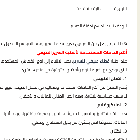
التهوية عالية منخفضة
الهدف تبريد الجسم تدفئة الجسم
هذا الفرق يجعل من الضروري تغيير غطاء السرير وفقًا للموسم للحصول ع
أهم الخامات المستخدمة لأغطية السرير الصيفي
عند اختيار
غطاء صيفي للسرير
، يجب الانتباه إلى نوع القماش المستخدم، 
التي يوصي بها خبراء النوم وأفضلها متوفرة في متجر هوفن:
1. القطن الطبيعي
يُعتبر القطن من أكثر الخامات استخداما وفعالية في فصل الصيف. فهو خفيف، 
لا يسبب حساسية للبشرة، وهو الخيار المثالي للعائلات والأطفال.
2. المايكروفايبر
هذه الخامة تتميز بملمس ناعم يشبه الحرير، وسرعة جفافها. ورغم أنها صن
الحالات، خصوصًا لمن يبحثون عن بديل اقتصادي وعملي.
3. الكتان
الكتان يُعرف بقدرته على التهوية الفائقة وسرعة امتصاصه للرطوبة. وعلى ال