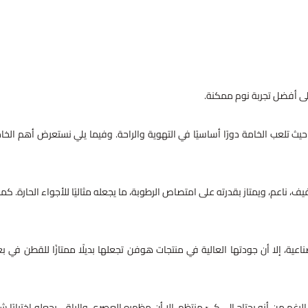
لى أفضل تجربة نوم ممكنة.
حيث تلعب الخامة دورًا أساسيًا في التهوية والراحة. وفيما يلي نستعرض أهم الخا
ناعم، ويمتاز بقدرته على امتصاص الرطوبة، ما يجعله مثاليًا للأجواء الحارة. كما 
اعية، إلا أن جودتها العالية في منتجات هوفن تجعلها بديلًا ممتازًا للقطن في 
رغم من أنه يحتاج إلى كيّ منتظم، إلا أن مظهره العصري والراقي يجعله اختيارًا شائ