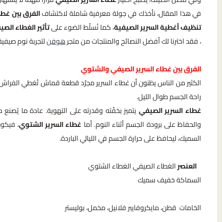
في هذا المقال، نأخذك في جولة معرفية شاملة لاكتشاف
الفرق بين غط
تنظيف أغطية السرير الصيفية
، كما نُسلّط الضوء على
تأثير الغطاء الص
، فقد اخترنا لك أفضل النصائح والمنتجات من متجر
هوفن
لتجربة نوم صيفية 
الفرق بين غطاء السرير الصيفي والشتوي
الكثير من الناس يظنون أن غطاء السرير مجرّد قطعة قماش تُغطي الفراش
راحة الجسم طوال الليل.
غطاء السرير الصيفي
يتميز بخفّته وقدرته على التهوية. عادة ما يُصنع
والحفاظ على برودة الجسم أثناء النوم. أما
غطاء السرير الشتوي
، فيكون
السميك، ليحافظ على حرارة الجسم في الليالي الباردة.
العنصر
الغطاء الصيفي الغطاء الشتوي
السماكة خفيف سميك
الخامات قطن، مايكروفايبر فلانيل، مخمل، بوليستر