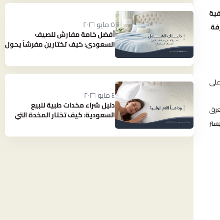
ية
٥ مايو ٢٠٢٦
فة
.
أفضل خامة مفارش للصيف
السعودي: كيف تختارين مفرشاً يحول
حرارة الصيف إلى نوم بارد ومنعش؟
على
٤ مايو ٢٠٢٦
دليل شراء مخدات طبية للبيع
عرق
السعودية: كيف تختار المخدة التي
ستر
تنهي آلام رقبتك؟