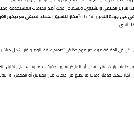
اء السرير الصيفي والشتوي
، ونستعرض معك
أهم الخامات المستخدمة
، و
كيف
يفي على جودة النوم
، ونُقدّم لك
أفكارًا لتنسيق الغطاء الصيفي مع ديكور الغر
لا تُنسى.
، لكن في الحقيقة هو عنصر مهم جدًا في تصميم غرفة النوم، ويؤثر بشكل مباشر 
 من خامات باردة مثل القطن أو المايكروفايبر الخفيف، مما يساعد على تقليل الت
 أكثر سُمكًا ودفئًا، وغالبًا ما يُصنع من خامات مثل الفلانيل أو المخمل أو البولي