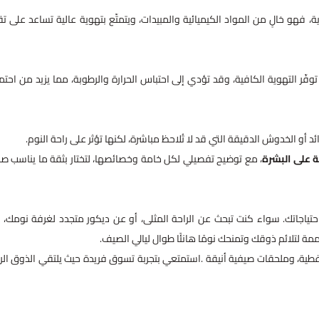
 فهو خالٍ من المواد الكيميائية والمبيدات، ويتمتّع بتهوية عالية تساعد على تق
ّر التهوية الكافية، وقد تؤدي إلى احتباس الحرارة والرطوبة، مما يزيد من احتما
 أو الخدوش الدقيقة التي قد لا تُلاحظ مباشرة، لكنها تؤثر على راحة النوم.
ة على البشرة
، مع توضيح تفصيلي لكل خامة وخصائصها، لتختار بثقة ما يناسب ص
تياجاتك. سواء كنت تبحث عن الراحة المثلى، أو عن ديكور متجدد لغرفة نومك، 
 لتلائم ذوقك وتمنحك نومًا هانئًا طوال ليالي الصيف.
غطية، وملحقات صيفية أنيقة .استمتعي بتجربة تسوق فريدة حيث يلتقي الذوق الر