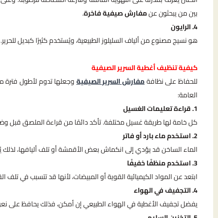
بين من يبحثون عن
مفارش صيفية فاخرة
.
4. الرايون
هو نسيج مصنوع من ألياف السليلوز الطبيعية، ويُستخدم كثيرًا كبديل للحرير. م
كيفية تنظيف أغطية السرير الصيفية
للحفاظ على نظافة
مفارش السرير الصيفية
وجعلها تدوم لأطول فترة ممك
العامة:
1. قراءة تعليمات الغسيل
كل خامة لها طريقة غسيل مختلفة. تأكد دائمًا من قراءة الملصق قبل وض
2. استخدم ماء بارد أو فاتر
الماء الساخن قد يؤدي إلى انكماش بعض الأقمشة أو تلف أليافها، لذلك يُف
3. استخدم منظفًا خفيفًا
ابتعد عن المواد الكيميائية القوية أو المبيضات، لأنها قد تتسبب في تلف ال
4. التجفيف في الهواء
يفضل تجفيف الأغطية في الهواء الطبيعي إن أمكن، فذلك يحافظ على نعوم
5. التخزين السليم