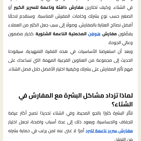
في الشتاء، وكيف تختارين
مفارش دافئة وناعمة للسرير الكبير
أو
الصغير حسب نوع بشرتك وخامات المفرش المناسبة. وسنقدم لاحقًا
أفضل نصائح العناية بالمفارش، وصولًا إلى سبب جعل الكثير من العملاء
يفضّلون
مفارش
هوفن
المخملية الناعمة الشتوية
كخيار مضمون
وعالي الجودة.
وبعد أن استعرضنا الأساسيات في هذه الفقرة التمهيدية، سيقودنا
الحديث إلى مجموعة من العناوين الفرعية المهمة التي تساعدك على
فهم تأثير المفارش على بشرتك وكيفية اختيار الأفضل خلال فصل الشتاء.
لماذا تزداد مشاكل البشرة مع المفارش في
الشتاء؟
تتأثر البشرة كثيرًا بالجو المحيط، وفي الشتاء تحديدًا تصبح أكثر عرضة
للجفاف والحساسية. ويعود ذلك إلى عدة أسباب واضحة، تجعل اختيار
مفارش سرير ناعمة للبرد
أمرًا لا غنى عنه لمن يرغب في حماية بشرته
من التهيّج.