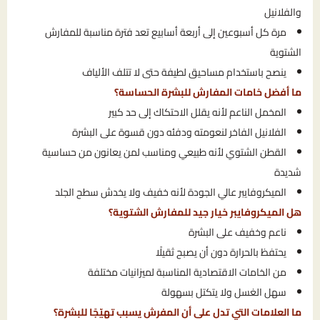
والفلانيل
مرة كل أسبوعين إلى أربعة أسابيع تعد فترة مناسبة للمفارش
الشتوية
ينصح باستخدام مساحيق لطيفة حتى لا تتلف الألياف
ما أفضل خامات المفارش للبشرة الحساسة؟
المخمل الناعم لأنه يقلل الاحتكاك إلى حد كبير
الفلانيل الفاخر لنعومته ودفئه دون قسوة على البشرة
القطن الشتوي لأنه طبيعي ومناسب لمن يعانون من حساسية
شديدة
الميكروفايبر عالي الجودة لأنه خفيف ولا يخدش سطح الجلد
هل الميكروفايبر خيار جيد للمفارش الشتوية؟
ناعم وخفيف على البشرة
يحتفظ بالحرارة دون أن يصبح ثقيلًا
من الخامات الاقتصادية المناسبة لميزانيات مختلفة
سهل الغسل ولا يتكتل بسهولة
ما العلامات التي تدل على أن المفرش يسبب تهيّجًا للبشرة؟