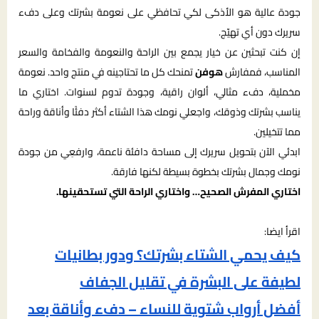
جودة عالية هو الأذكى لكي تحافظي على نعومة بشرتك وعلى دفء
سريرك دون أي تهيّج.
إن كنت تبحثين عن خيار يجمع بين الراحة والنعومة والفخامة والسعر
المناسب، فمفارش
هوفن
تمنحك كل ما تحتاجينه في منتج واحد. نعومة
مخملية، دفء مثالي، ألوان راقية، وجودة تدوم لسنوات. اختاري ما
يناسب بشرتك وذوقك، واجعلي نومك هذا الشتاء أكثر دفئًا وأناقة وراحة
مما تتخيلين.
ابدئي الآن بتحويل سريرك إلى مساحة دافئة ناعمة، وارفعِي من جودة
نومك وجمال بشرتك بخطوة بسيطة لكنها فارقة.
اختاري المفرش الصحيح… واختاري الراحة التي تستحقينها.
اقرأ ايضا:
كيف يحمي الشتاء بشرتك؟ ودور بطانيات
لطيفة على البشرة في تقليل الجفاف
أفضل أرواب شتوية للنساء – دفء وأناقة بعد