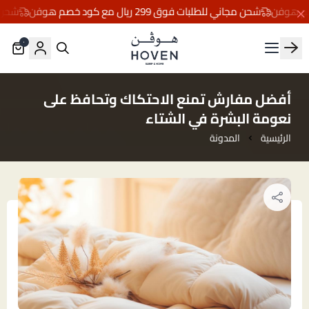
شحن مجاني للطلبات فوق 299 ريال مع كود خصم هوفن
شحن مجاني لل
٠
مفارش هوڤن
أفضل مفارش تمنع الاحتكاك وتحافظ على
نعومة البشرة في الشتاء
الرئيسية
المدونة