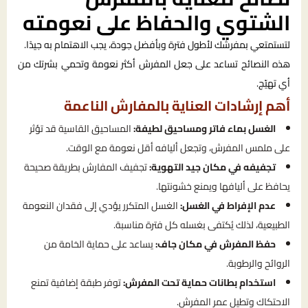
الشتوي والحفاظ على نعومته
لتستمتعي بمفرشك لأطول فترة وبأفضل جودة، يجب الاهتمام به جيدًا.
هذه النصائح تساعد على جعل المفرش أكثر نعومة وتحمي بشرتك من
أي تهيّج.
أهم إرشادات العناية بالمفارش الناعمة
الغسل بماء فاتر ومساحيق لطيفة:
المساحيق القاسية قد تؤثر
على ملمس المفرش، وتجعل أليافه أقل نعومة مع الوقت.
تجفيفه في مكان جيد التهوية:
تجفيف المفارش بطريقة صحيحة
يحافظ على أليافها ويمنع خشونتها.
عدم الإفراط في الغسل:
الغسل المتكرر يؤدي إلى فقدان النعومة
الطبيعية، لذلك يُكتفى بغسله كل فترة مناسبة.
حفظ المفرش في مكان جاف:
يساعد على حماية الخامة من
الروائح والرطوبة.
استخدام بطانات حماية تحت المفرش:
توفر طبقة إضافية تمنع
الاحتكاك وتطيل عمر المفرش.