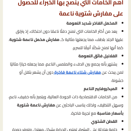
أهم الخامات التي ينصح بها الخبراء للحصول
على مفارش شتوية ناعمة
المخمل الفاخر شديد النعومة
يعد من أكثر الخامات التي تمنح دفئًا ناعمًا دون احتكاك، إذ ينزلق
عليها الجلد بلطف، مما يجعلها مثالية كـ
مفارش مخمل ناعمة شتوية
.
كما أنها تمنح شكلًا أنيقًا للسرير.
الفلانيل فائق النعومة
يشتهر بأنه يجمع بين الدفء والملمس الناعم، مما يجعله خيارًا مثاليًا
لمن يبحث عن
مفارش شتاء ناعمة فاخرة
دون أن يشعر بثقل أو
خشونة.
الميكروفايبر الناعم
من الخامات الاقتصادية ذات الجودة العالية، ويتميز بأنه خفيف، ناعم،
وسهل التنظيف، ولذلك يناسب الباحثين عن
مفارش ناعمة شتوية
بأسعار مناسبة
مع تجربة فاخرة.
القطن الشتوي
خامة هادئة على البشرة، تمتص الحرارة بشكل معتدل وتوفر جودة