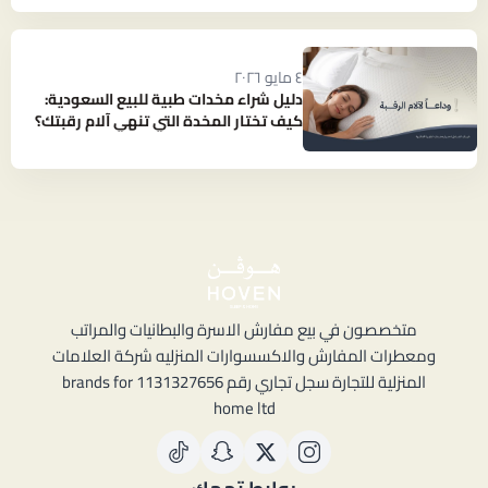
٤ مايو ٢٠٢٦
دليل شراء مخدات طبية للبيع السعودية:
كيف تختار المخدة التي تنهي آلام رقبتك؟
متخصصون في بيع مفارش الاسرة والبطانيات والمراتب
ومعطرات المفارش والاكسسوارات المنزليه شركة العلامات
المنزلية للتجارة سجل تجاري رقم 1131327656 brands for
home ltd