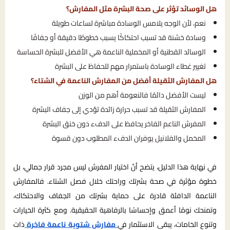
هل الوسائد تؤثر على صحة البشرة مثل المفارش؟
نعم، لأن الوجه يلامس الوسادة مباشرة لساعات طويلة
وسادة خشنة قد تسبب احتكاكًا يسبب خطوطًا دقيقة أو جفافًا
الوسائد القطنية أو المخملية الناعمة هي الأفضل للبشرة الحساسة
تغيير غطاء الوسادة باستمرار مهم للحفاظ على البشرة
هل المفارش الثقيلة أفضل من المفارش الناعمة في الشتاء؟
ليست الأفضل دائمًا فالنعومة أهم من الوزن
المفارش الثقيلة قد تسبب حرارة زائدة تؤدي إلى جفاف البشرة
المفرش الناعم الفاخر يحافظ على الدفء دون خنق البشرة
المخمل والفلانيل يوفران الدفء المطلوب دون قسوة
في نهاية هذا الدليل، يتضح أنّ اختيار المفرش ليس مجرد قرار جمالي، بل
خطوة مؤثرة في صحة بشرتك وراحتك خلال فصل الشتاء. فالمفارش
الناعمة الدافئة قادرة على حماية بشرتك من الجفاف والاحتكاك،
وتمنحك نومًا أعمق وإحساسًا بالرفاهية الحقيقية. ومع كثرة الخيارات
وتنوع الخامات، يبقى الاستثمار في
مفارش شتوية ناعمة فاخرة
ذات