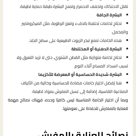
تقلل الاحتكاك وتخفف الاحمرار وتمنح البشرة طبقة حماية لطيفة.
البشرة الجافة
تحتاج لخامات تحتفظ بالدفء وتعزز الرطوبة، مثل الميكروفايبر
والمخمل.
هذه الخامات تمنع تبخر الزيوت الطبيعية على سطح الجلد.
البشرة الدهنية أو المختلطة
تحتاج لخامة متوازنة مثل القطن الشتوي، حتى لا تزيد التعرق ولا
تسبب انسداد المسام أثناء النوم.
البشرة شديدة الحساسية أو المعرضة للأكزيما
هنا يُفضل اختيار خامات مضادة للحساسية وخالية من الألياف
الصناعية القاسية، إضافة إلى غسل المفرش بمواد لطيفة.
وبما أن اختيار الخامة المناسبة ليس كافيًا وحده، فهناك نصائح مهمة
للعناية بالمفارش للحفاظ على نعومتها.
نصائح للعناية بالمفرش