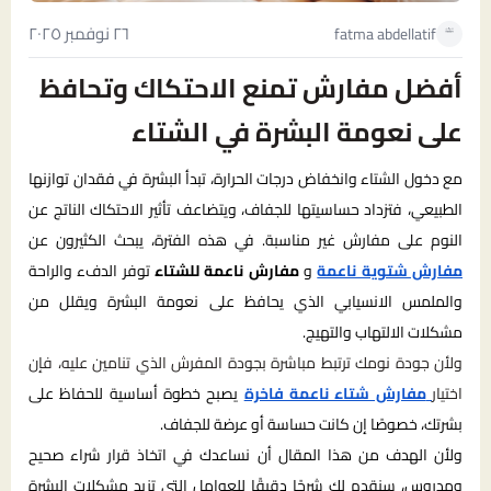
٢٦ نوفمبر ٢٠٢٥
fatma abdellatif
أفضل مفارش تمنع الاحتكاك وتحافظ
على نعومة البشرة في الشتاء
مع دخول الشتاء وانخفاض درجات الحرارة، تبدأ البشرة في فقدان توازنها
الطبيعي، فتزداد حساسيتها للجفاف، ويتضاعف تأثير الاحتكاك الناتج عن
النوم على مفارش غير مناسبة. في هذه الفترة، يبحث الكثيرون عن
مفارش شتوية ناعمة
و
مفارش ناعمة للشتاء
توفر الدفء والراحة
والملمس الانسيابي الذي يحافظ على نعومة البشرة ويقلل من
مشكلات الالتهاب والتهيج.
ولأن جودة نومك ترتبط مباشرة بجودة المفرش الذي تنامين عليه، فإن
اختيار
مفارش شتاء ناعمة فاخرة
يصبح خطوة أساسية للحفاظ على
بشرتك، خصوصًا إن كانت حساسة أو عرضة للجفاف.
ولأن الهدف من هذا المقال أن نساعدك في اتخاذ قرار شراء صحيح
ومدروس، سنقدم لك شرحًا دقيقًا للعوامل التي تزيد مشكلات البشرة