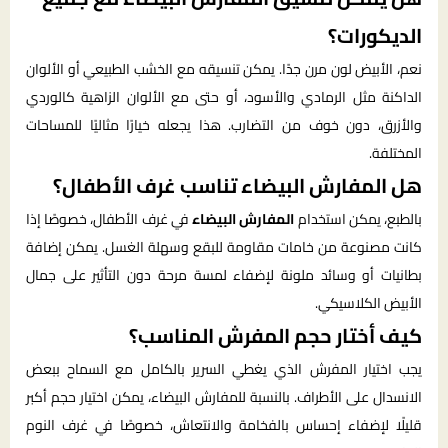
الديكورات؟
نعم، الأبيض لون مرن جدًا. يمكن تنسيقه مع الخشب الطبيعي أو الألوان
الداكنة مثل الرمادي والأسود، أو حتى مع الألوان الزاهية كالوردي
والأزرق، دون خوف من التضارب. هذا يجعله خيارًا مثاليًا للمساحات
المختلفة.
هل المفارش البيضاء تناسب غرف الأطفال؟
بالطبع، يمكن استخدام
المفارش البيضاء
في غرف الأطفال، خصوصًا إذا
كانت مصنوعة من خامات مقاومة للبقع وسهلة الغسل. يمكن إضافة
بطانيات أو وسائد ملونة لإضفاء لمسة مرحة دون التأثير على جمال
الأبيض الكلاسيكي.
كيف أختار حجم المفرش المناسب؟
يجب اختيار المفرش الذي يغطي السرير بالكامل مع السماح ببعض
الانسدال على الأطراف. بالنسبة للمفارش البيضاء، يمكن اختيار حجم أكبر
قليلًا لإضفاء إحساس بالفخامة والانتعاش، خصوصًا في غرف النوم