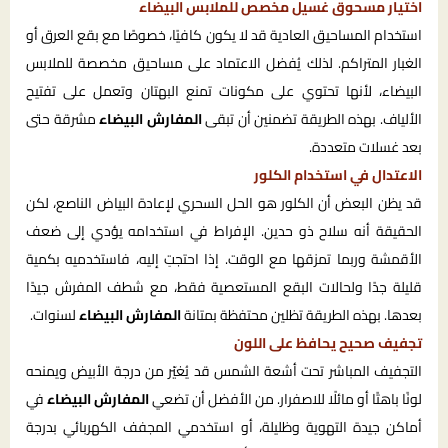
اختيار مسحوق غسيل مخصص للملابس البيضاء
استخدام المساحيق العادية قد لا يكون كافيًا، خصوصًا مع بقع العرق أو
الغبار المتراكم. لذلك يُفضل الاعتماد على مساحيق مخصصة للملابس
البيضاء، لأنها تحتوي على مكونات تمنع البهتان وتعمل على تفتيح
الألياف. بهذه الطريقة تضمنين أن تبقى
المفارش البيضاء
مشرقة حتى
بعد غسلات متعددة.
الاعتدال في استخدام الكلور
قد يظن البعض أن الكلور هو الحل السحري لإعادة البياض الناصع، لكن
الحقيقة أنه سلاح ذو حدين. الإفراط في استخدامه يؤدي إلى ضعف
الأقمشة وربما تمزقها مع الوقت. إذا احتجتِ إليه، فاستخدميه بكمية
قليلة جدًا ولحالات البقع المستعصية فقط، مع شطف المفرش جيدًا
بعدها. بهذه الطريقة تظلين محتفظة بمتانة
المفارش البيضاء
لسنوات.
تجفيف صحيح يحافظ على اللون
التجفيف المباشر تحت أشعة الشمس قد يُغيّر من درجة الأبيض ويمنحه
لونًا باهتًا أو مائلًا للاصفرار. من الأفضل أن تضعي
المفارش البيضاء
في
أماكن جيدة التهوية وظليلة، أو استخدمي المجفف الكهربائي بدرجة