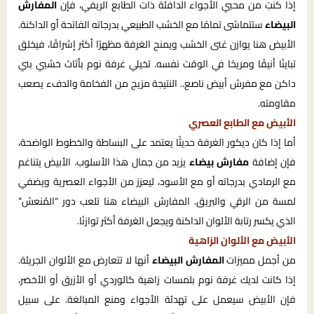
إذا كنتِ من محبي الأجواء الدافئة ذات الطابع الريفي، فإن
المفارش
البيضاء
ستتماشى تمامًا مع الخشب الطبيعي بدرجاته الفاتحة أو الداكنة.
الأبيض هنا يوازن غنى الخشب ويمنح الغرفة مظهرًا أكثر إشراقًا، فيخلق
تباينًا أنيقًا ومريحًا في الوقت نفسه. تخيلي غرفة نوم بأثاث خشبي بني
داكن مع مفرش أبيض ناصع.. النتيجة مزيج من الفخامة والدفء يصعب
مقاومته.
الأبيض مع الطابع العصري
أما إذا كان ديكور الغرفة حديثًا يعتمد على البساطة والخطوط الواضحة،
فإن إضافة
مفارش بيضاء
يزيد من جمال هذا الأسلوب. الأبيض يتناغم
مع الرمادي بدرجاته أو مع الأسود، ليعزز من الأجواء العصرية ويضفي
لمسة من الرقي والبريق. المفارش البيضاء هنا تلعب دور “المُنعش”
الذي يكسر رتابة الألوان الداكنة ويجعل الغرفة أكثر توازنًا.
الأبيض مع الألوان الزاهية
من أجمل مميزات
المفارش البيضاء
أنها لا تتعارض مع الألوان الجريئة.
إذا كانت لديك غرفة نوم بلمسات زاهية كالوردي أو الأزرق أو الأخضر،
فإن الأبيض سيعمل على تهدئة الأجواء ومنع المبالغة. على سبيل