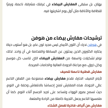
بهتان. بل ستبقى
المفارش البيضاء
في غرفتك مشرقة، ناعمة، ورمزًا
للنظافة والأناقة مثل أول يوم اشتريتها فيه.
ترشيحات مفارش بيضاء من هوفن
في
هوفن
ندرك أن اللون الأبيض ليس مجرد لون عابر، بل هو أسلوب حياة
يختاره الكثيرون الذين يبحثون عن البساطة والفخامة في آن واحد. لذلك
نوفر تشكيلات واسعة من
المفارش البيضاء
التي تناسب كل موسم
وكل ذوق، مع مراعاة الجودة العالية والخامات المريحة.
مفارش قطنية ناعمة للصيف
لأيام الصيف الحارة، نقدم
مفارش بيضاء
مصنوعة من القطن الناعم
عالي الجودة. هذه المفارش تمنح إحساسًا بالانتعاش وخفة في النوم،
حيث تسمح بمرور الهواء وتساعد على تبريد الجسم أثناء النوم. كما أن
ملمسها الناعم يجعل التجربة كاملة من الراحة والمتعة.
مفارش من ألياف فاخرة لفصل الشتاء