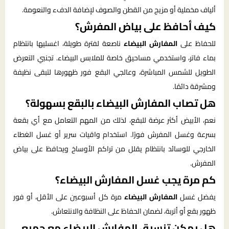
ألياف مخملية أو مزيج من القطن والصوف لإضافة الدفء والنعومة.
كيف أحافظ على بياض المفرش؟
للحفاظ على
المفارش البيضاء
ناصعة لفترة طويلة، اغسليها بانتظام
بماء فاتر، واستخدمي مساحيق خاصة للملابس البيضاء. تجنبي التعرض
الطويل للشمس المباشرة، وعالجي البقع فور ظهورها لتبقى نظيفة
ومشرقة دائمًا.
هل تصاب المفارش البيضاء بالبقع بسهولة؟
نعم، الأبيض أكثر عرضة للبقع، لذلك من المهم التعامل مع أي بقعة
بسرعة وغسل المفرش فورًا. استخدام واقيات سرير أو غسل الغطاء
الخارجي للوسائد بانتظام يقلل من تراكم الأوساخ ويحافظ على بياض
المفرش.
كم مرة يجب غسل المفارش البيضاء؟
يفضل غسل
المفارش البيضاء
مرة كل أسبوعين على الأقل، أو فور
ظهور بقع أو أتربة، لضمان الحفاظ على النظافة والانتعاش.
هل يمكن تنسيق المفارش البيضاء مع جميع