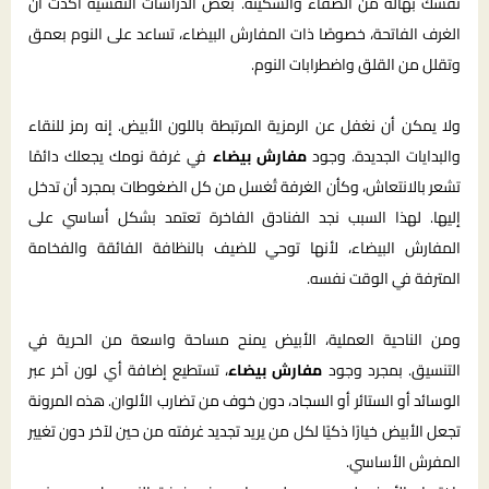
نفسك بهالة من الصفاء والسكينة. بعض الدراسات النفسية أكدت أن
الغرف الفاتحة، خصوصًا ذات المفارش البيضاء، تساعد على النوم بعمق
وتقلل من القلق واضطرابات النوم.
ولا يمكن أن نغفل عن الرمزية المرتبطة باللون الأبيض. إنه رمز للنقاء
والبدايات الجديدة. وجود
مفارش بيضاء
في غرفة نومك يجعلك دائمًا
تشعر بالانتعاش، وكأن الغرفة تُغسل من كل الضغوطات بمجرد أن تدخل
إليها. لهذا السبب نجد الفنادق الفاخرة تعتمد بشكل أساسي على
المفارش البيضاء، لأنها توحي للضيف بالنظافة الفائقة والفخامة
المترفة في الوقت نفسه.
ومن الناحية العملية، الأبيض يمنح مساحة واسعة من الحرية في
التنسيق. بمجرد وجود
مفارش بيضاء
، تستطيع إضافة أي لون آخر عبر
الوسائد أو الستائر أو السجاد، دون خوف من تضارب الألوان. هذه المرونة
تجعل الأبيض خيارًا ذكيًا لكل من يريد تجديد غرفته من حين لآخر دون تغيير
المفرش الأساسي.