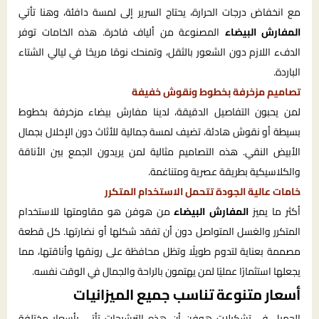
مع انخفاض درجات الحرارة، يحتاج السرير إلى لمسة دافئة، وهنا تأتي
المفارش البيضاء
المصنوعة من ألياف فاخرة. هذه الخامات توفر
الدفء اللازم دون الشعور بالثقل، وتمنحك نومًا مريحًا في ليالي الشتاء
الباردة.
تصاميم مزخرفة بخطوط ونقوش خفيفة
لمن يحبون التفاصيل الدقيقة، لدينا مفارش بيضاء مزخرفة بخطوط
بسيطة أو نقوش هادئة، تضيف لمسة جمالية للأثاث دون الإخلال بجمال
الأبيض النقي. هذه التصاميم مثالية لمن يريدون الجمع بين الأناقة
والكلاسيكية بطريقة عصرية ومتناغمة.
خامات عالية الجودة تتحمل الاستخدام المتكرر
أكثر ما يميز
المفارش البيضاء
من هوفن هو مقاومتها للاستخدام
المتكرر والغسل المتواصل دون أن تفقد شكلها أو نضارتها. كل قطعة
مصممة بعناية لتدوم طويلًا وتظل محافظة على رونقها وأناقتها، مما
يجعلها استثمارًا عمليًا لمن يهتمون بالراحة والجمال في الوقت نفسه.
أسعار متنوعة تناسب جميع الميزانيات
الجميل في تشكيلات هوفن أن هذه الترشيحات تأتي بأسعار مختلفة