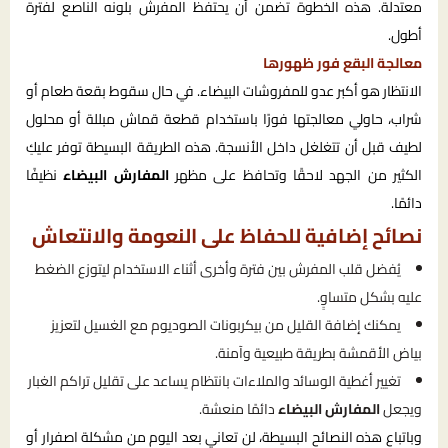
معتدلة. هذه الخطوة تضمن أن يحتفظ المفرش بلونه الناصع لفترة
أطول.
معالجة البقع فور ظهورها
الانتظار هو أكبر عدو للمفروشات البيضاء. في حال سقوط بقعة طعام أو
شراب، حاولي معالجتها فورًا باستخدام قطعة قماش مبللة أو محلول
لطيف قبل أن تتغلغل داخل الأنسجة. هذه الطريقة البسيطة توفر عليكِ
الكثير من الجهد لاحقًا وتحافظ على مظهر
المفارش البيضاء
نظيفًا
دائمًا.
نصائح إضافية للحفاظ على النعومة والانتعاش
يُفضل قلب المفرش بين فترة وأخرى أثناء الاستخدام ليتوزع الضغط
عليه بشكل متساوٍ.
يمكنك إضافة القليل من بيكربونات الصوديوم مع الغسيل لتعزيز
بياض الأقمشة بطريقة طبيعية وآمنة.
تغيير أغطية الوسائد والملاءات بانتظام يساعد على تقليل تراكم الغبار
ويجعل
المفارش البيضاء
دائمًا منعشة.
وباتباع هذه النصائح البسيطة، لن تعاني بعد اليوم من مشكلة اصفرار أو