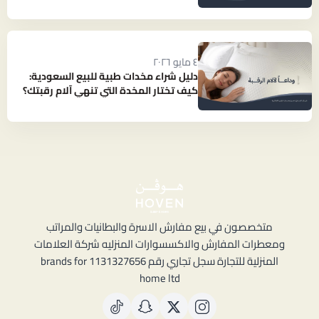
بارد ومنعش؟
٤ مايو ٢٠٢٦
دليل شراء مخدات طبية للبيع السعودية:
كيف تختار المخدة التي تنهي آلام رقبتك؟
متخصصون في بيع مفارش الاسرة والبطانيات والمراتب
ومعطرات المفارش والاكسسوارات المنزليه شركة العلامات
المنزلية للتجارة سجل تجاري رقم 1131327656 brands for
home ltd