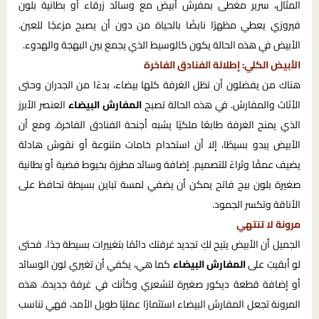
المثال، سرير مغطى بمفرش أبيض مع وسائد زرقاء أو بطانية بلون
فيروزي يعطي مظهرًا نابضًا بالحياة من دون أن يصبح مزعجًا للعين.
الأبيض في هذه الحالة يكون كالوسيط الذي يجمع بين البهجة والهدوء.
الأبيض الكلي: إطلالة الفنادق الفاخرة
هناك من يفضلون أن تظل الغرفة كلها بيضاء، بدءًا من الجدران وحتى
الأثاث والمفارش. في هذه الحالة تصبح
المفارش البيضاء
العنصر الأبرز
الذي يمنح الغرفة طابعًا ملكيًا يشبه أجنحة الفنادق الفاخرة. ومع أن
الأبيض يبدو بسيطًا، إلا أن استخدام خامات متنوعة أو نقوش هادئة
يضيف عمقًا وثراءً للتصميم. إضافة وسائد مطرزة بخيوط فضية أو بطانية
صغيرة بلون بيج فاتح يمكن أن يضفي لمسة تباين بسيطة تحافظ على
الأناقة وتكسر الجمود.
مرونة لا تنتهي
الجميل أن الأبيض يتيح لكِ تجديد غرفتك دائمًا بتغييرات بسيطة جدًا. فحتى
لو أبقيتِ على
المفارش البيضاء
كما هي، يكفي أن تغيري لون الوسائد
أو إضافة قطعة ديكور صغيرة لتشعري وكأنك في غرفة جديدة. هذه
المرونة تجعل المفارش البيضاء استثمارًا عمليًا طويل الأمد، فهي تناسب