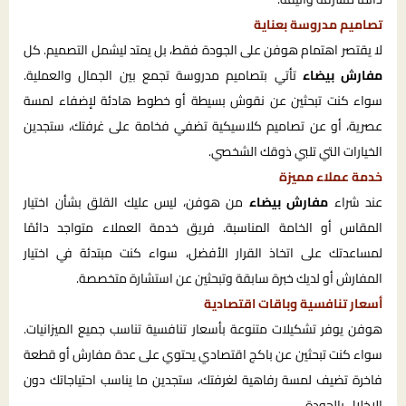
تصاميم مدروسة بعناية
لا يقتصر اهتمام هوفن على الجودة فقط، بل يمتد ليشمل التصميم. كل
مفارش بيضاء
تأتي بتصاميم مدروسة تجمع بين الجمال والعملية.
سواء كنت تبحثين عن نقوش بسيطة أو خطوط هادئة لإضفاء لمسة
عصرية، أو عن تصاميم كلاسيكية تضفي فخامة على غرفتك، ستجدين
الخيارات التي تلبي ذوقك الشخصي.
خدمة عملاء مميزة
عند شراء
مفارش بيضاء
من هوفن، ليس عليك القلق بشأن اختيار
المقاس أو الخامة المناسبة. فريق خدمة العملاء متواجد دائمًا
لمساعدتك على اتخاذ القرار الأفضل، سواء كنت مبتدئة في اختيار
المفارش أو لديك خبرة سابقة وتبحثين عن استشارة متخصصة.
أسعار تنافسية وباقات اقتصادية
هوفن يوفر تشكيلات متنوعة بأسعار تنافسية تناسب جميع الميزانيات.
سواء كنت تبحثين عن باكج اقتصادي يحتوي على عدة مفارش أو قطعة
فاخرة تضيف لمسة رفاهية لغرفتك، ستجدين ما يناسب احتياجاتك دون
الإخلال بالجودة.