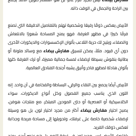
بين الراحة والجمال في الوقت ذاته.
الأبيض يعكس ذوقًا رفيعًا وشخصية تهتم بالتفاصيل الدقيقة التي تصنع
فرقًا كبيرًا في مظهر الغرفة. فهو يمنح المساحة شعورًا بالانتعاش
والصفاء، ويتيح لك حرية التلاعب بألوان الإكسسوارات والديكورات الأخرى
دون أي قيود. مثلاً، يمكن تنسيق
مفارش بيضاء
مع وسائد ملونة أو
بطانية بنقوش بسيطة لإضفاء لمسة جمالية مميزة، أو ترك الغرفة كلها
بألوان هادئة لمظهر فاخر وأنيق يشبه أجنحة الفنادق العالمية.
الأبيض أيضًا يجمع بين النقاء والرقي، البساطة والفخامة في آن واحد. إنه
اللون الذي يناسب جميع الفصول وكل أنواع الديكورات، سواء
الكلاسيكية أو العصرية أو حتى المودرن المبتكر. مع منتجات هوفن،
يصبح اختيار
مفارش بيضاء
أكثر من مجرد اختيار لون، بل هو وسيلة
لإضفاء شخصية خاصة على غرفتك، وتحويلها إلى مساحة مريحة وجذابة
تعكس ذوقك الفريد.
باختصار، الأبيض ليس مجرد لون في غرفة النوم، بل هو عنصر أبدي يمنح