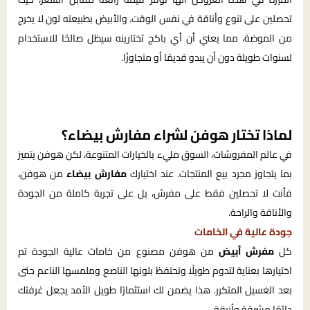
تحصلين على تنوع وأناقة في نفس الوقت. والأبيض بطبيعته لون لا يخرج
من الموضة، مما يعني أن أي باكج تختارينه سيظل صالحًا للاستخدام
لسنوات طويلة دون أن يبدو قديمًا أو متجاوزًا.
لماذا تختار هوفن لشراء مفارش بيضاء؟
في عالم المفروشات، السوق مليء بالخيارات المتنوعة، لكن هوفن يتميز
بما يتجاوز مجرد بيع المنتجات. عند اختيارك
مفارش بيضاء
من هوفن،
فأنت لا تحصلين فقط على مفرش، بل على تجربة كاملة من الجودة
والأناقة والراحة.
جودة عالية في الخامات
كل
مفرش أبيض
من هوفن مصنوع من خامات عالية الجودة تم
اختيارها بعناية لتدوم طويلًا وتحتفظ بلونها الناصع وملمسها الناعم حتى
بعد الغسيل المتكرر. هذا يضمن لك استثمارًا طويل الأمد يجعل غرفتك
دائمًا مشرقة وأنيقة.