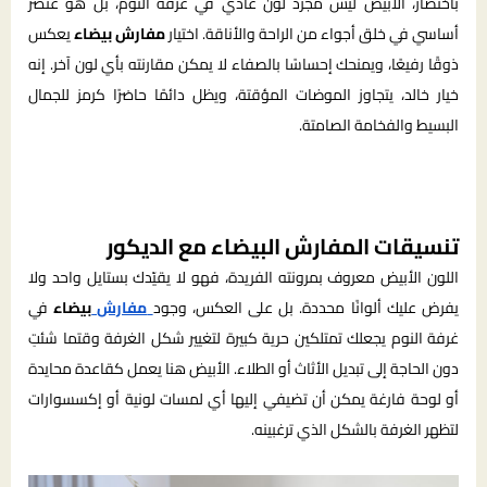
باختصار، الأبيض ليس مجرد لون عادي في غرفة النوم، بل هو عنصر
أساسي في خلق أجواء من الراحة والأناقة. اختيار
مفارش بيضاء
يعكس
ذوقًا رفيعًا، ويمنحك إحساسًا بالصفاء لا يمكن مقارنته بأي لون آخر. إنه
خيار خالد، يتجاوز الموضات المؤقتة، ويظل دائمًا حاضرًا كرمز للجمال
البسيط والفخامة الصامتة.
تنسيقات المفارش البيضاء مع الديكور
اللون الأبيض معروف بمرونته الفريدة، فهو لا يقيّدك بستايل واحد ولا
يفرض عليك ألوانًا محددة. بل على العكس، وجود
مفارش
بيضاء
في
غرفة النوم يجعلك تمتلكين حرية كبيرة لتغيير شكل الغرفة وقتما شئتِ
دون الحاجة إلى تبديل الأثاث أو الطلاء. الأبيض هنا يعمل كقاعدة محايدة
أو لوحة فارغة يمكن أن تضيفي إليها أي لمسات لونية أو إكسسوارات
لتظهر الغرفة بالشكل الذي ترغبينه.