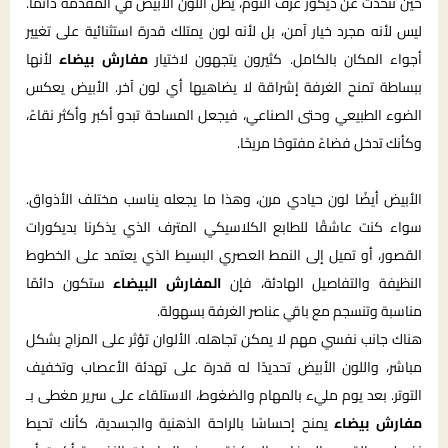
حين نتحدث عن ديكور غرف النوم، يظل اللون الأبيض في المقدمة دائمًا.
ليس لأنه مجرد خيار آمن، بل لأنه لون يمتلك قدرة استثنائية على تغيير
أجواء المكان بالكامل. كثيرون يتجهون لاختيار
مفارش بيضاء
لأنها
ببساطة تمنح الغرفة إشراقة لا يضاهيها أي لون آخر. الأبيض يعكس
الضوء الطبيعي وحتى الصناعي، فيجعل المساحة تبدو أكبر وأكثر نقاءً،
وكأنك تدخل فضاءً مفتوحًا مريحًا.
الأبيض أيضًا لون حيادي مرن، وهذا ما يجعله يناسب مختلف الأذواق.
سواء كنت عاشقًا للطابع الكلاسيكي المترف الذي يذكرنا بديكورات
القصور، أو تميل إلى النمط العصري البسيط الذي يعتمد على الخطوط
النظيفة والتفاصيل الهادئة، فإن
المفارش البيضاء
ستكون دائمًا
مناسبة وتنسجم مع باقي عناصر الغرفة بسهولة.
هناك جانب نفسي مهم لا يمكن تجاهله. الألوان تؤثر على المزاج بشكل
مباشر، واللون الأبيض تحديدًا له قدرة على تهدئة الأعصاب وتخفيف
التوتر. بعد يوم مليء بالمهام والضغوط، الاستلقاء على سرير مغطى بـ
مفارش بيضاء
يمنح إحساسًا بالراحة الذهنية والجسدية، كأنك تحيط