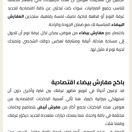
لتناسب جميع الميزانيات. سواء كنت تبحثين عن باقة اقتصادية لتجديد
غرفة النوم أو قطعة فاخرة تضيف لمسة رفاهية، ستجدين
المفارش
البيضاء
المناسبة لك مع ضمان الجودة والراحة.
باختصار، مع
مفارش بيضاء
من هوفن، يمكن لكل غرفة نوم أن تتحول
إلى مساحة هادئة، أنيقة ومشرقة تعكس ذوقك الشخصي وتمنحك
تجربة نوم لا مثيل لها.
باكج مفارش بيضاء اقتصادية
قد ترغبين أحيانًا في تنويع مظهر غرفتك بين فترة وأخرى دون أن
تستهلكي ميزانية كبيرة. هنا تأتي أهمية الباكجات الاقتصادية من
هوفن. هذه الباكجات تجمع أكثر من
مفرش أبيض
بتصاميم وخامات
مختلفة في باقة واحدة، مما يمنحك خيارات متعددة لتجديد ديكور غرفتك
وقتما شئت.
الميزة في هذه العروض أنها توفر قيمة رائعة مقابل السعر، حيث