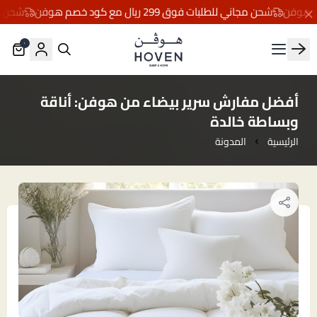
شحن مجاني للطلبات فوق 299 ريال مع كود خصم هوفن
شحن مجاني للطلب
٠
مفارش هوڤن
أفضل مفارش سرير بيضاء من هوفن: أناقة
وبساطة خالدة
الرئيسية
المدونة