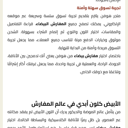
تجربة تسوق سهلة وآمنة
متجر هوفن يلتزم بتقديم تجربة تسوق سلسة وسريعة عبر موقعه
الإلكتروني. يمكنك تصفح جميع
المفارش البيضاء
، قراءة التفاصيل
والمقاسات، اختيار اللون والنوع، ثم إتمام الشراء بسهولة. الشحن
موثوق وخيارات الدفع مرنة لتناسب جميع العملاء، مما يجعل تجربة
التسوق مريحة وآمنة من البداية للنهاية.
باختصار، اختيار
مفارش بيضاء
من هوفن يعني أنك تدمجين بين الأناقة،
الجودة، الراحة، والعملية في تجربة واحدة، مما يجعل غرفتك أكثر إشراقًا
وتناغمًا مع ذوقك الخاص.
الأبيض كلون أبدي في عالم المفارش
من يتأمل عالم الموضة والديكور يدرك أن اللون الأبيض لم يفقد مكانته
عبر العصور، بل ظل رمزًا للأناقة الكلاسيكية والبساطة الخالدة. اختيار
مفارش بيضاء
ليس مجرد قرار عابر، بل هو استثمار طويل الأمد يجمع