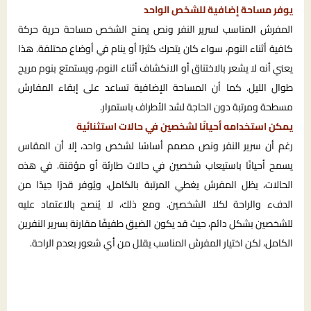
يوفر مساحة إضافية للشخص الواحد
المفرش المناسب لسرير النفر ونص يمنح الشخص مساحة حرية حركة
كافية أثناء النوم، سواء كان يتحرك كثيرًا أو ينام في أوضاع مختلفة. هذا
يعني أنه لا يشعر بالاختناق أو الانكشاف أثناء النوم، ويستمتع بنوم مريح
طوال الليل. كما أن المساحة الإضافية تساعد على إبقاء المفارش
مسطحة ومرتبة دون الحاجة لشد الأطراف باستمرار.
يمكن استخدامه أحيانًا لشخصين في حالات استثنائية
رغم أن سرير النفر ونص مصمم أساسًا لشخص واحد، إلا أن المقاس
يسمح أحيانًا باستيعاب شخصين في حالات طارئة أو مؤقتة. في هذه
الحالات، يظل المفرش يغطي المرتبة بالكامل، ويُوفر قدرًا جيدًا من
الدفء والراحة لكلا الشخصين. ومع ذلك، لا يُنصح بالاعتماد عليه
للشخصين بشكل دائم، حيث قد يكون الضيق طفيفًا مقارنة بسرير النفرين
الكامل، لكن اختيار المفرش المناسب يقلل من أي شعور بعدم الراحة.