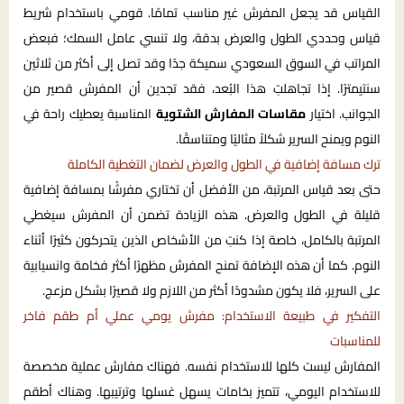
القياس قد يجعل المفرش غير مناسب تمامًا. قومي باستخدام شريط
قياس وحددي الطول والعرض بدقة، ولا تنسي عامل السمك؛ فبعض
المراتب في السوق السعودي سميكة جدًا وقد تصل إلى أكثر من ثلاثين
سنتيمترًا. إذا تجاهلتِ هذا البُعد، فقد تجدين أن المفرش قصير من
الجوانب. اختيار
مقاسات المفارش الشتوية
المناسبة يعطيك راحة في
النوم ويمنح السرير شكلاً مثاليًا ومتناسقًا.
ترك مسافة إضافية في الطول والعرض لضمان التغطية الكاملة
حتى بعد قياس المرتبة، من الأفضل أن تختاري مفرشًا بمسافة إضافية
قليلة في الطول والعرض. هذه الزيادة تضمن أن المفرش سيغطي
المرتبة بالكامل، خاصة إذا كنتِ من الأشخاص الذين يتحركون كثيرًا أثناء
النوم. كما أن هذه الإضافة تمنح المفرش مظهرًا أكثر فخامة وانسيابية
على السرير، فلا يكون مشدودًا أكثر من اللازم ولا قصيرًا بشكل مزعج.
التفكير في طبيعة الاستخدام: مفرش يومي عملي أم طقم فاخر
للمناسبات
المفارش ليست كلها للاستخدام نفسه. فهناك مفارش عملية مخصصة
للاستخدام اليومي، تتميز بخامات يسهل غسلها وترتيبها. وهناك أطقم