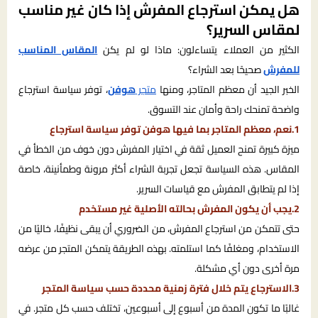
هل يمكن استرجاع المفرش إذا كان غير مناسب
لمقاس السرير؟
الكثير من العملاء يتساءلون: ماذا لو لم يكن
المقاس المناسب
للمفرش
صحيحًا بعد الشراء؟
الخبر الجيد أن معظم المتاجر، ومنها
متجر
هوفن
، توفر سياسة استرجاع
واضحة تمنحك راحة وأمان عند التسوق.
1.نعم، معظم المتاجر بما فيها هوفن توفر سياسة استرجاع
ميزة كبيرة تمنح العميل ثقة في اختيار المفرش دون خوف من الخطأ في
المقاس. هذه السياسة تجعل تجربة الشراء أكثر مرونة وطمأنينة، خاصة
إذا لم يتطابق المفرش مع قياسات السرير.
2.يجب أن يكون المفرش بحالته الأصلية غير مستخدم
حتى تتمكن من استرجاع المفرش، من الضروري أن يبقى نظيفًا، خاليًا من
الاستخدام، ومغلفًا كما استلمته. بهذه الطريقة يتمكن المتجر من عرضه
مرة أخرى دون أي مشكلة.
3.الاسترجاع يتم خلال فترة زمنية محددة حسب سياسة المتجر
غالبًا ما تكون المدة من أسبوع إلى أسبوعين، تختلف حسب كل متجر. في