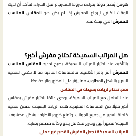
هوفن يُنصح دومًا بقراءة شروط الاسترجاع قبل الشراء، لتتأكد أن لديك
الوقت الكافي لإرجاع المفرش إذا لم يكن هو
المقاس المناسب
للمفرش
الذي تبحث عنه.
هل المراتب السميكة تحتاج مفرش أكبر؟
بالتأكيد، عند اختيار المراتب السميكة، يصبح تحديد
المقاس المناسب
للمفرش
أمرًا بالغ الأهمية. فالمقاسات العادية قد لا تكفي لتغطية
السرير بالشكل المطلوب، مما يؤثر على المظهر والراحة معًا.
نعم، تحتاج لزيادة بسيطة في المقاس
عند التعامل مع المراتب السميكة، يوصى دائمًا باختيار مفرش بمقاس
أكبر قليلًا من المقاسات التقليدية. هذه الزيادة البسيطة تضمن تغطية
كاملة للسرير من جميع الجوانب، وتمنع ظهور الأطراف بشكل مكشوف.
النتيجة؟ مظهر أنيق وسرير متكامل يبدو وكأنه مصمم بعناية.
المراتب السميكة تجعل المفرش القصير غير عملي