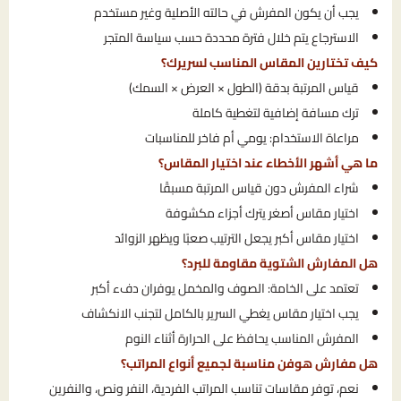
يجب أن يكون المفرش في حالته الأصلية وغير مستخدم
الاسترجاع يتم خلال فترة محددة حسب سياسة المتجر
كيف تختارين المقاس المناسب لسريرك؟
قياس المرتبة بدقة (الطول × العرض × السمك)
ترك مسافة إضافية لتغطية كاملة
مراعاة الاستخدام: يومي أم فاخر للمناسبات
ما هي أشهر الأخطاء عند اختيار المقاس؟
شراء المفرش دون قياس المرتبة مسبقًا
اختيار مقاس أصغر يترك أجزاء مكشوفة
اختيار مقاس أكبر يجعل الترتيب صعبًا ويظهر الزوائد
هل المفارش الشتوية مقاومة للبرد؟
تعتمد على الخامة: الصوف والمخمل يوفران دفء أكبر
يجب اختيار مقاس يغطي السرير بالكامل لتجنب الانكشاف
المفرش المناسب يحافظ على الحرارة أثناء النوم
هل مفارش هوفن مناسبة لجميع أنواع المراتب؟
نعم، توفر مقاسات تناسب المراتب الفردية، النفر ونص، والنفرين