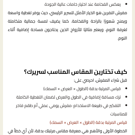
يعكس الفخامة عند اختيار خامات عالية الجودة
مفرش النفرين هو الخيار الأمثل للسرير الرئيسي، حيث يوفر تغطية واسعة
ويمنح شعورًا بالراحة والفخامة. كما يضيف لمسة جمالية متكاملة
لغرفة النوم، ويعتبر مثاليًا للأزواج الذين يحتاجون مساحة إضافية أثناء
النوم.
كيف تختارين المقاس المناسب لسريرك؟
قبل شراء المفرش، احرصي على:
قياس المرتبة بدقة (الطول × العرض × السمك)
ترك مسافة إضافية في الطول والعرض لضمان التغطية الكاملة
التفكير في طبيعة الاستخدام: مفرش يومي عملي أم طقم فاخر
للمناسبات
قياس المرتبة بدقة (الطول × العرض × السمك)
الخطوة الأولى والأهم هي معرفة مقاس مرتبتك بدقة، لأن أي خطأ في