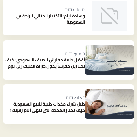
٢٠ مايو ٢٠٢٦
وسادة نيام: الأختيار المثالي للراحة في
السعودية
٥ مايو ٢٠٢٦
أفضل خامة مفارش للصيف السعودي: كيف
تختارين مفرشاً يحول حرارة الصيف إلى نوم
بارد ومنعش؟
٤ مايو ٢٠٢٦
دليل شراء مخدات طبية للبيع السعودية:
كيف تختار المخدة التي تنهي آلام رقبتك؟