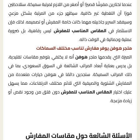
عندما تختارين مفرشًا قصيرًا أو أصغر من اللازم لمرتبة سميكة، ستلاحظين
فورًا أن التغطية غير كافية. سيظهر جزء من المرتبة بشكل مزعج،
وسيفقد السرير جاذبيته مهما كانت خامة المفرش أو تصميمه. لذلك فإن
الاستثمار في
المقاس المناسب للمفرش
ليس رفاهية، بل ضرورة
عملية وجمالية في الوقت ذاته.
متجر هوفن يوفر مفارش تناسب مختلف السماكات
الميزة التي يقدمها متجر
هوفن
أنه لا يكتفي بتوفير مقاسات تقليدية،
بل يدرس بعناية أبعاد المراتب الشائعة في السوق السعودي، بما في
ذلك المراتب السميكة. ستجدين دائمًا في هوفن خيارات متعددة من
المفارش الشتوية والصيفية التي تلائم مختلف الارتفاعات، مما يسهل
عليكِ اختيار
المقاس المناسب للمفرش
دون قلق من وجود نقص أو
زيادة مزعجة.
الأسئلة الشائعة حول مقاسات المفارش