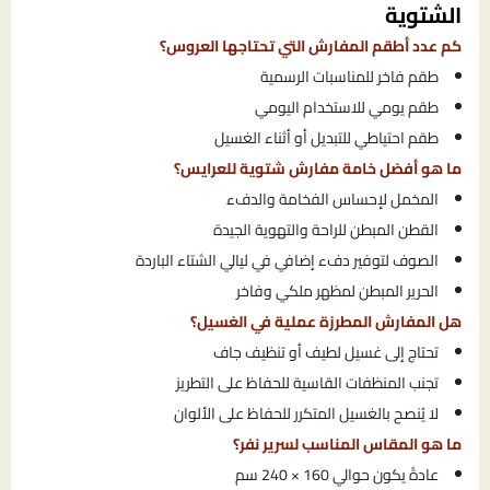
الشتوية
كم عدد أطقم المفارش التي تحتاجها العروس؟
طقم فاخر للمناسبات الرسمية
طقم يومي للاستخدام اليومي
طقم احتياطي للتبديل أو أثناء الغسيل
ما هو أفضل خامة مفارش شتوية للعرايس؟
المخمل لإحساس الفخامة والدفء
القطن المبطن للراحة والتهوية الجيدة
الصوف لتوفير دفء إضافي في ليالي الشتاء الباردة
الحرير المبطن لمظهر ملكي وفاخر
هل المفارش المطرزة عملية في الغسيل؟
تحتاج إلى غسيل لطيف أو تنظيف جاف
تجنب المنظفات القاسية للحفاظ على التطريز
لا يُنصح بالغسيل المتكرر للحفاظ على الألوان
ما هو المقاس المناسب لسرير نفر؟
عادةً يكون حوالي 160 × 240 سم