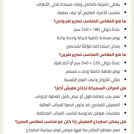
يغطي المرتبة بالكامل ويترك مساحة لتدلي الأطراف
مناسب للأفراد العازبين أو غرف صغيرة
ما هو المقاس المناسب لسرير نفر ونص؟
عادةً حوالي 180 × 240 سم
يوفر مساحة كافية لحركة واحدة براحة
يمكن استخدامه مؤقتًا لشخصين
ما هو المقاس المناسب لسرير نفرين؟
عادةً حوالي 220 × 240 سم أو أكبر قليلًا
يوفر تغطية كاملة ودفء مستمر
مثالي للأزواج وغرف النوم الرئيسية
هل المراتب السميكة تحتاج مفرش أكبر؟
نعم، يجب إضافة طول أو عرض قليل لتغطية الجوانب
المفرش القياسي قد يكون قصيرًا للمراتب العالية
مقاسات هوفن مدروسة لتناسب المراتب المختلفة
هل يمكن استرجاع المفرش إذا كان غير مناسب لمقاس السرير؟
نعم، معظم المتاجر بما فيها هوفن توفر سياسة استرجاع