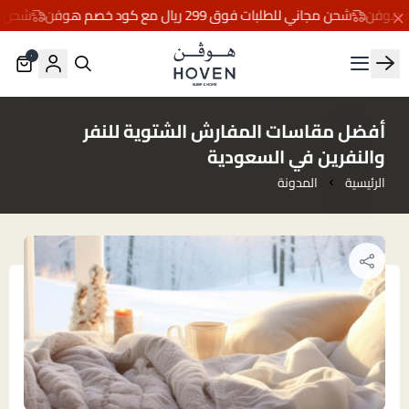
شحن مجاني للطلبات فوق 299 ريال مع كود خصم هوفن
شحن مجاني للطلبا
٠
مفارش هوڤن
أفضل مقاسات المفارش الشتوية للنفر
والنفرين في السعودية
الرئيسية
المدونة