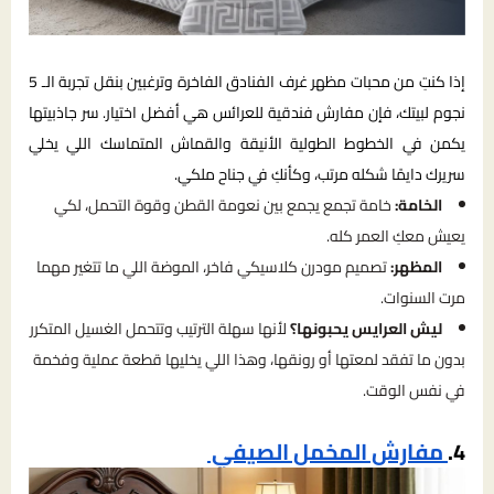
إذا كنتِ من محبات مظهر غرف الفنادق الفاخرة وترغبين بنقل تجربة الـ 5
نجوم لبيتك، فإن مفارش فندقية للعرائس هي أفضل اختيار. سر جاذبيتها
يكمن في الخطوط الطولية الأنيقة والقماش المتماسك اللي يخلي
سريرك دايمًا شكله مرتب، وكأنكِ في جناح ملكي.
الخامة:
خامة تجمع يجمع بين نعومة القطن وقوة التحمل، لكي
يعيش معكِ العمر كله.
المظهر:
تصميم مودرن كلاسيكي فاخر، الموضة اللي ما تتغير مهما
مرت السنوات.
ليش العرايس يحبونها؟
لأنها سهلة الترتيب وتتحمل الغسيل المتكرر
بدون ما تفقد لمعتها أو رونقها، وهذا اللي يخليها قطعة عملية وفخمة
في نفس الوقت.
4.
مفارش المخمل الصيفي