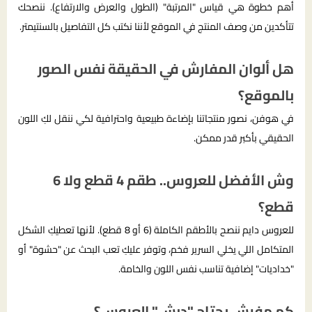
أهم خطوة هي قياس "المرتبة" (الطول والعرض والارتفاع). ننصحك
تتأكدين من وصف المنتج في الموقع لأننا نكتب كل التفاصيل بالسنتيمتر.
هل ألوان المفارش في الحقيقة نفس الصور
بالموقع؟
في هوفن، نصور منتجاتنا بإضاءة طبيعية واحترافية لكي ننقل لكِ اللون
الحقيقي بأكبر قدر ممكن.
وش الأفضل للعروس.. طقم 4 قطع ولا 6
قطع؟
للعروس دايم ننصح بالأطقم الكاملة (6 أو 8 قطع). لأنها تعطيكِ الشكل
المتكامل اللي يخلي السرير فخم، وتوفر عليكِ تعب البحث عن "حشوة" أو
"خداديات" إضافية تناسب نفس اللون والخامة.
كم مفرش يحتاج "دبش" العروس؟