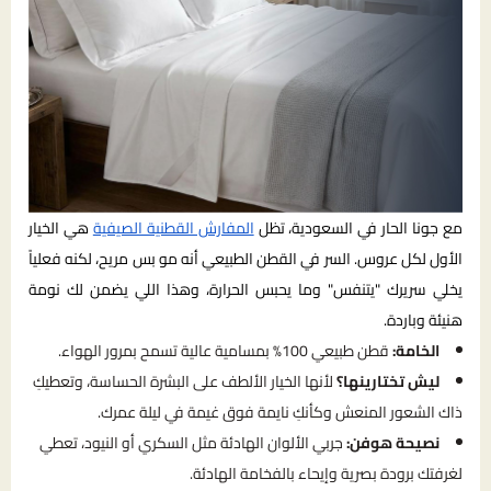
مع جونا الحار في السعودية، تظل
المفارش القطنية الصيفية
هي الخيار
الأول لكل عروس. السر في القطن الطبيعي أنه مو بس مريح، لكنه فعلياً
يخلي سريرك "يتنفس" وما يحبس الحرارة، وهذا اللي يضمن لك نومة
هنيئة وباردة.
الخامة:
قطن طبيعي 100% بمسامية عالية تسمح بمرور الهواء.
ليش تختارينها؟
لأنها الخيار الألطف على البشرة الحساسة، وتعطيكِ
ذاك الشعور المنعش وكأنكِ نايمة فوق غيمة في ليلة عمرك.
نصيحة هوفن:
جربي الألوان الهادئة مثل السكري أو النيود، تعطي
لغرفتك برودة بصرية وإيحاء بالفخامة الهادئة.