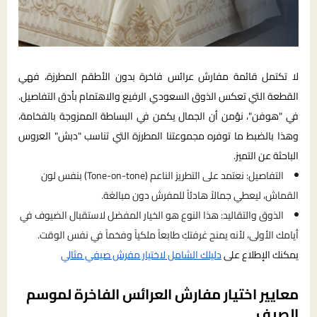
لا تكتمل قائمة مفارش عرائس فاخرة بدون الأطقم المطرزة، فهي
القطعة التي تعكس الذوق السعودي الرفيع والاهتمام بأدق التفاصيل.
في "هوفن"، نؤمن أن الجمال يكمن في البساطة الممزوجة بالفخامة،
وهذا بالضبط ما توفره مجموعتنا المطرزة التي تناسب "دبش" العروس
الباحثة عن التميز.
التفاصيل: نعتمد على التطريز الناعم (Tone-on-tone) بنفس لون
القماش، ليعطي جمالاً هادئاً للمفرش دون مبالغة.
الذوق والتقاليد: هذا النوع هو الخيار المفضل لاستقبال الضيوف في
أيامك الأولى، لأنه يمنح غرفتكِ طابعاً ملكياً وفخماً في نفس الوقت.
يمكنك الإطلاع على
دليلك الشامل لاختيار مفرش صيفي مثالي
معايير اختيار مفارش العرائس الفاخرة لموسم
الصيف