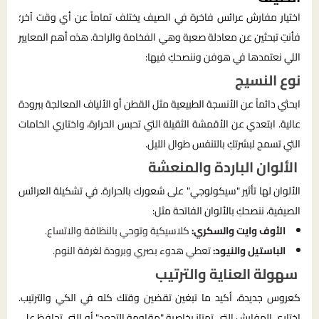
اختيار مفارش عرائس فاخرة في الصيف يختلف تماماً عن أي وقت آخر؛
فأنتِ تبحثين عن معادلة صعبة وهي الفخامة والراحة. هذه أهم المعايير
اللي نعتمدها في هوفن وننصحكِ فيها:
نوع النسيج
ابحثي دائماً عن الأنسجة الطبيعية مثل القطن أو الألياف المعالجة ببرودة
عالية. ابتعدي عن الأقمشة الثقيلة التي تحبس الحرارة، واختاري الخامات
التي تسمح لبشرتكِ بالتنفس طوال الليل.
الألوان الباردة والمنعشة
الألوان لها تأثير "سيكولوجي" على شعورك بالحرارة. في تشكيلة العرائس
الصيفية، ننصحكِ بالألوان الفاتحة مثل:
الأوف وايت والسكري:
كلاسيكية وتوحي بالنظافة والاتساع.
الباستيل والنيود:
تعطي هدوء بصري وبرودة لغرفة النوم.
سهولة العناية والترتيب
كعروس جديدة، أكيد ما تبغين تقضين وقتك كله في الكي والترتيب.
اختاري المفارش التي تمتاز بخاصية "مقاومة التجعد" أو التي تحافظ على