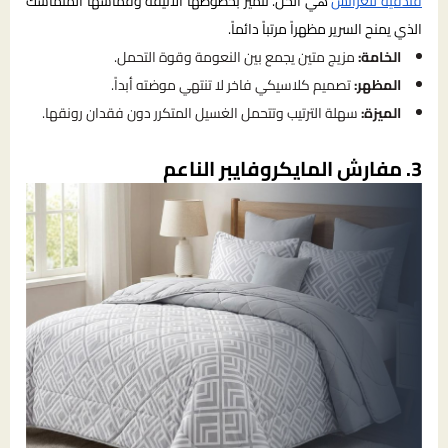
فندقية للعرائس
هي الحل. تتميز بخطوطها الأنيقة وقماشها المتماسك
الذي يمنح السرير مظهراً مرتباً دائماً.
الخامة:
مزيج متين يجمع بين النعومة وقوة التحمل.
المظهر:
تصميم كلاسيكي فاخر لا تنتهي موضته أبداً.
الميزة:
سهلة الترتيب وتتحمل الغسيل المتكرر دون فقدان رونقها.
3. مفارش المايكروفايبر الناعم