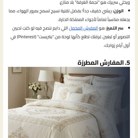
ويخلي سريرك هو "نجمة الغرفة" بلا منازع.
الوزن:
ريشي خفيف جداً! بفضل تقنية نسيج تسمح بمرور الهواء، مما
يجعله مناسباً تماماً لأجواء المملكة الحارة.
سر التميز:
هو
المفرش المخمل
اللي دايم ننصح فيه لو كنتِ تحبين
التصوير أو تبغين غرفتك تطلع كأنها لوحة من "بنتريست" (Pinterest) في
أول أيام زواجك.
5. المفارش المطرزة