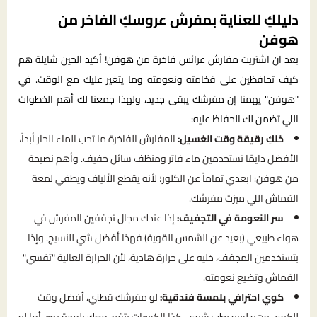
دليلكِ للعناية بمفرش عروسكِ الفاخر من
هوفن
بعد ان اشتريت مفارش عرائس فاخرة من هوفن! أكيد الحين شايلة هم
كيف تحافظين على فخامته ونعومته وما يتغير عليك مع الوقت. في
"هوفن" يهمنا إن مفرشك يبقى جديد، ولهذا جمعنا لك أهم الخطوات
اللي تضمن لك الحفاظ عليه:
خلكِ رقيقة وقت الغسيل:
المفارش الفاخرة ما تحب الماء الحار أبداً،
الأفضل دايمًا تستخدمين ماء فاتر ومنظف سائل خفيف. وأهم نصيحة
من هوفن: ابعدي تماماً عن الكلور؛ لأنه يقطع الألياف ويطفي لمعة
القماش اللي ميزت مفرشك.
سر النعومة في التجفيف:
إذا عندك مجال تجففين المفرش في
هواء طبيعي (بعيد عن الشمس القوية) فهذا أفضل شي للنسيج. وإذا
بتستخدمين المجفف، خليه على حرارة هادية، لأن الحرارة العالية "تقسي"
القماش وتضيع نعومته.
كوي احترافي بلمسة فندقية:
لو مفرشك قطني، أفضل وقت