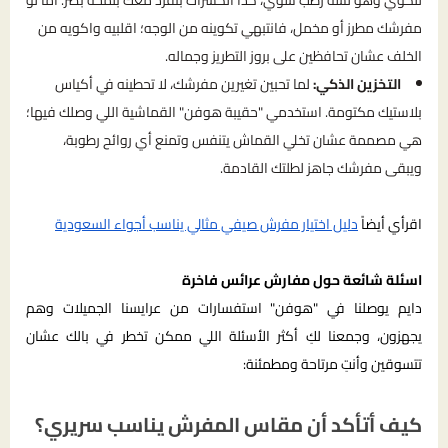
للكوي وهو لسه رطب شوي، كذا الكسرات بتفرد معك بلمحة بصر. أما لو
مفرشك مطرز أو مخمل، فانتبهي تكوينه من الوجه؛ اقلبيه واكويه من
الخلف عشان تحافظين على بروز التطريز وجماله.
التخزين الذكي:
لما تحبين تغيرين مفرشك، لا تحطينه في أكياس
بلاستيك مكتومة. استخدمي "حقيبة هوفن" القماشية اللي وصلك فيها؛
هي مصممة عشان تخلي القماش يتنفس وتمنع أي روائح رطوبة،
ويبقى مفرشك جاهز لطلتك القادمة.
اقرأي أيضاً
دليل اختيار مفرش صيفي مثالي يناسب أجواء السعودية
اسئلة شائعة حول مفارش عرائس فاخرة
دايم يوصلنا في "هوفن" استفسارات من عرايسنا الجميلات وهم
يجهزون، وجمعنا لكِ أكثر الأسئلة اللي ممكن تخطر في بالك عشان
تتسوقين وأنتِ مرتاحة ومطمئنة:
كيف أتأكد أن مقاس المفرش يناسب سريري؟