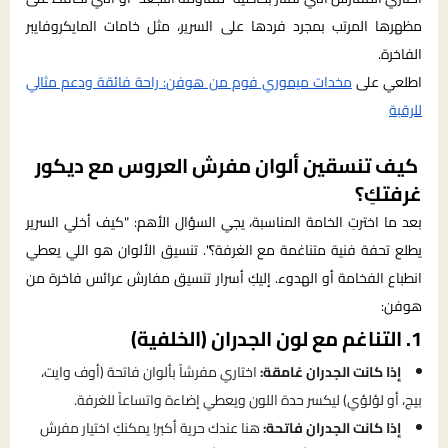
مظهرها المرتب بمجرد فردها على السرير، مثل خامات المايكروفايبر
الفاخرة.
اطلعي على
مخدات ميموري فوم من هوفن: راحة فائقة ودعم مثالي
للرقبة
كيف تنسقين ألوان مفرش العروس مع ديكور
غرفتكِ؟
بعد ما اخترتِ الخامة المناسبة، يجي السؤال الأهم: "كيف أخلي السرير
يطلع تحفة فنية متناغمة مع الغرفة؟". تنسيق الألوان هو اللي يعطي
انطباع الفخامة أو الهدوء. إليكِ أسرار تنسيق مفارش عرائس فاخرة من
هوفن:
1. التناغم مع لون الجدران (الخلفية)
إذا كانت الجدران غامقة:
اختاري مفرشاً بألوان فاتحة (أوف وايت،
بيج، أو لؤلؤي) ليكسر حدة اللون ويعطي إضاءة واتساعاً للغرفة.
إذا كانت الجدران فاتحة:
هنا عندك حرية أكبر! يمكنكِ اختيار مفرش