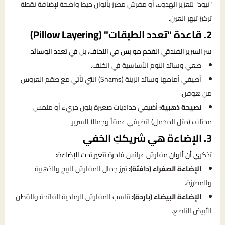
"نيود" لتعزيز الهدوء، أو مفرش مطرز بألوان خيط واضحة لإضافة نقطة
تركيز تبهر العين.
2. قاعدة "تعدد الطبقات" (Pillow Layering)
سر السرير الفندقي الفخم مو بس في اللحاف، بل في تعدد الوسائد.
ضعي وسائد النوم الأساسية في الخلف.
أضيفي أمامها وسائد الزينة (Shams) التي تأتي مع طقم العروس
من هوفن.
نصيحة ذهبية:
أضيفي خداديات صغيرة بلون جريء أو ملمس
مختلف (مثل المخمل) لتضيفي عمقاً وجمالاً للسرير.
3. الإضاءة هي شريككِ الخفي
تذكري أن ألوان مفارش عرائس فاخرة تتغير تحت الإضاءة:
الإضاءة الصفراء (دافئة):
تبرز جمال المفارش البيج والذهبية
والمطرزة.
الإضاءة البيضاء (باردة):
تناسب المفارش الرمادية الفاتحة والقطن
الأبيض الناصع.