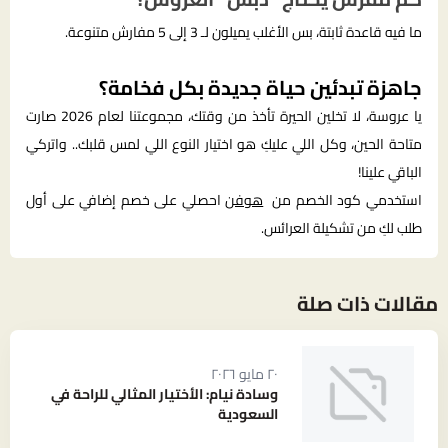
ما فيه قاعدة ثابتة، بس الأغلب يميلون لـ 3 إلى 5 مفارش متنوعة.
جاهزة تبدئين حياة جديدة بكل فخامة؟
يا عروسة، لا تخلين الحيرة تأخذ من وقتك، مجموعتنا لعام 2026 صارت
متاحة الحين، وكل اللي عليكِ هو اختيار النوع اللي لمس قلبك.. واتركي
الباقي علينا!
استخدمي كود الخصم من
هوفن
احصلي على خصم إضافي على أول
طلب لكِ من تشكيلة العرائس.
مقالات ذات صلة
٢٠ مايو ٢٠٢٦
وسادة نيام: الأختيار المثالي للراحة في
السعودية