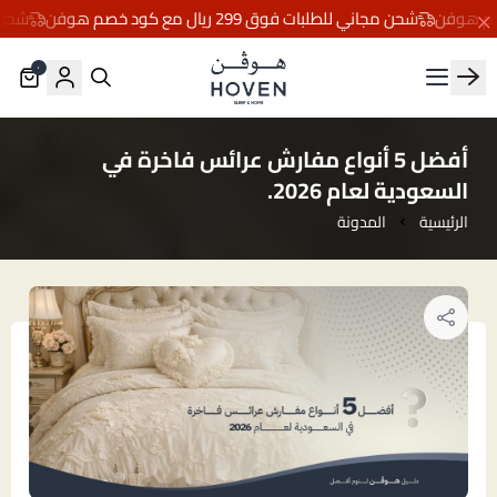
شحن مجاني للطلبات فوق 299 ريال مع كود خصم هوفن
شحن مجاني للط
٠
مفارش هوڤن
أفضل 5 أنواع مفارش عرائس فاخرة في
السعودية لعام 2026.
الرئيسية
المدونة