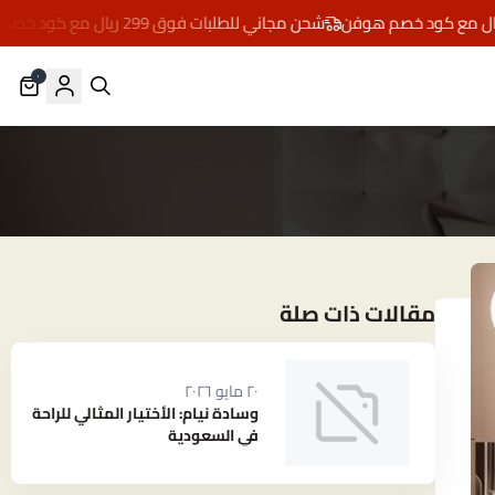
شحن مجاني للطلبات فوق 299 ريال مع كود خصم هوفن
٠
مقالات ذات صلة
٢٠ مايو ٢٠٢٦
وسادة نيام: الأختيار المثالي للراحة
في السعودية