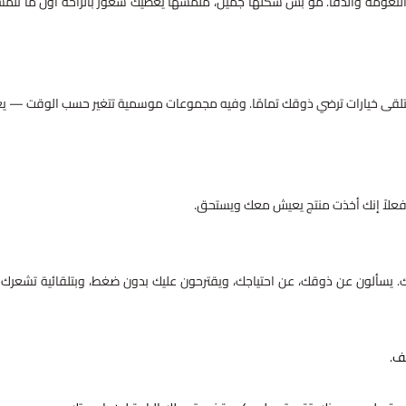
 النعومة والدفا. مو بس شكلها جميل، ملمسها يعطيك شعور بالراحة أول ما تلمس
ي، بتلقى خيارات ترضي ذوقك تمامًا. وفيه مجموعات موسمية تتغير حسب الوقت — ي
فعلاً إنك أخذت منتج يعيش معك ويستحق.
يسألون عن ذوقك، عن احتياجك، ويقترحون عليك بدون ضغط، وبتلقائية تشعرك 
ف.