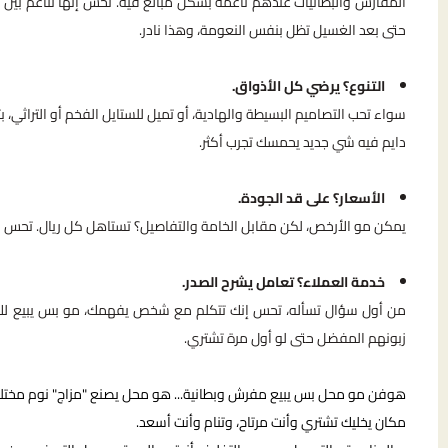
المفارش والبطانيات عندهم ناعمة بشكل مبالغ فيه. تحس إنها تناغم بين
حتى بعد الغسيل تظل بنفس النعومة، وهذا نادر.
التنوع؟ يرضي كل الأذواق.
سواء تحب التصاميم البسيطة والهادية، أو تميل للستايل الفخم أو التراث
دايم فيه شي جديد يحمسك تجرب أكثر.
الأسعار؟ على قد الجودة.
يمكن مو الأرخص، لكن مقابل الخامة والتفاصيل؟ تستاهل كل ريال. تحس 
خدمة العملاء؟ تعامل يشرح الصدر.
من أول سؤال تسأله، تحس إنك تتكلم مع شخص يفهمك، مو بس يبيع لك. 
زبونهم المفضل حتى لو أول مرة تشتري.
هوفن مو محل بس يبيع مفرش وبطانية... هو محل يصنع "مزاج" نوم مختل
مكان يخليك تشتري وأنت مرتاح، وتنام وأنت أسعد.