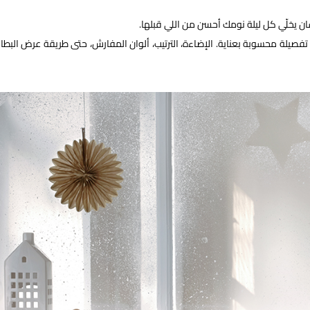
ن يخلّي كل ليلة نومك أحسن من اللي قبلها.
لة محسوبة بعناية. الإضاءة، الترتيب، ألوان المفارش، حتى طريقة عرض البطان