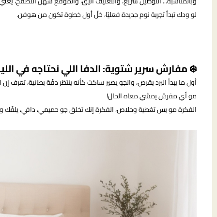
وبالمناسبة... التوصيل سريع، والتغليف أنيق، والموقع سهل التصفح، يعني حت
لو ودك تبدأ تجربة نوم جديدة فعليًا، خلّ أول خطوة تكون من هوفن.
❄️ مفارش سرير شتوية: الدفا اللي نحتاجه في الليال
أول ما يبدأ البرد يقرص، والجو يصير ساكت كأنه ينتظر دفّة بطانية، تعرف إن
مو أي مفرش يمشي معاه الحال!
الفكرة مو بس تغطية وخلاص، الفكرة إنك تخلق جو حميمي، دافي، يلفّك وي