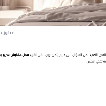
٢٣ أبريل ٢٠٢٥
 ننسى التعب! لكن السؤال اللي دايم يتكرر: وين ألقى أقرب
محل مفارش سرير
يك
ة تفتح النفس.