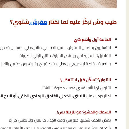
طيب وش نركّز عليه لما نختار
مفرش
شتوي؟
الخامة أول وأهم شي
لا تستهين بملمس المفرش! الفرو الصناعي مثلاً يعطي إحساس فخم 
الفلانيل؟ ناعم ودافي ويمتص الحرارة، مثالي لليالي الطويلة
والصوف، خاصة لو طبيعي، يعطي دفء قوي وثابت، بس خذ في بالك إنه
الألوان؟ تسخّن قبل لا تتغطّى!
الألوان لها تأثير نفسي عجيب، خصوصًا بالشتا.
اختار درجات مثل
النبيتي، الكحلي الغامق، الرمادي الدافي، أو البيج ا
السمك والحشو؟ مو للزينة بس!
بعض اللحف شكلها حلو بس وقت الجد... ما تعزل ولا تحبس حرارة
تأكد إن الحشو متماسك وناعم بنفس الوقت، مثل لحف الألياف الدقيقة