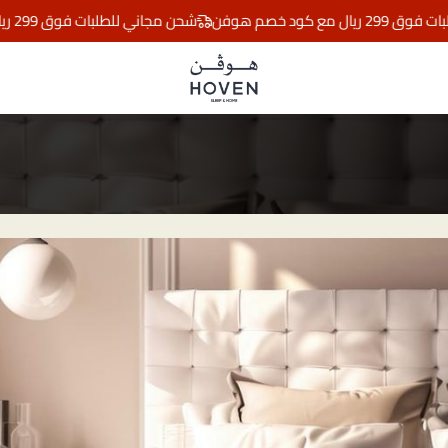
 هوفن
شحن مجاني للطلبات فوق 299 ريال مع كود خصم هوفن
مفارش هوڤن