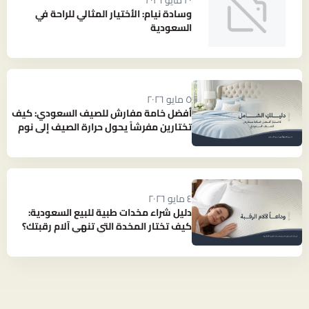
٢٠ مايو ٢٠٢٦
وسادة نيام: الأختيار المثالي للراحة في
السعودية
٥ مايو ٢٠٢٦
أفضل خامة مفارش للصيف السعودي: كيف
تختارين مفرشاً يحول حرارة الصيف إلى نوم
بارد ومنعش؟
٤ مايو ٢٠٢٦
دليل شراء مخدات طبية للبيع السعودية:
كيف تختار المخدة التي تنهي آلام رقبتك؟