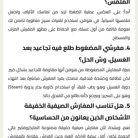
الملمس؟
أبداً! على العكس، عملية الضغط تزيد من تماسك الألياف وتجعل
ملمسها انسيابياً. في هوفن، نستخدم تقنيات نسيج متطورة تضمن لكِ
نعومة فائقة من أول غسلة، مع الحفاظ على مظهر المفرش المرتب
والمسطح.
4. مفرشي المضغوط طلع فيه تجاعيد بعد
الغسيل، وش الحل؟
ميزة المفارش المضغوطة من هوفن أنها مقاومة للتجاعيد بشكل كبير.
لكن لنظافة وكشخة فندقية، ننصحكِ بفرد المفرش مباشرة بعد انتهاء
دورة الغسيل وهو رطب قليلاً، أو استخدام كاوية بخار يدوية (Steam)
وهو على السرير؛ وبيرجع كأنه طالع من الفندق حالا!
5. هل تناسب المفارش الصيفية الخفيفة
الأشخاص الذين يعانون من الحساسية؟
نعم، وبشدة. لأن مفارش صيفية خفيفة مصنوعة المايكروفايبر عالي
الجودة تكون أقل عرضة لتراكم الغبار وعث الفراش مقارنة بالمفارش