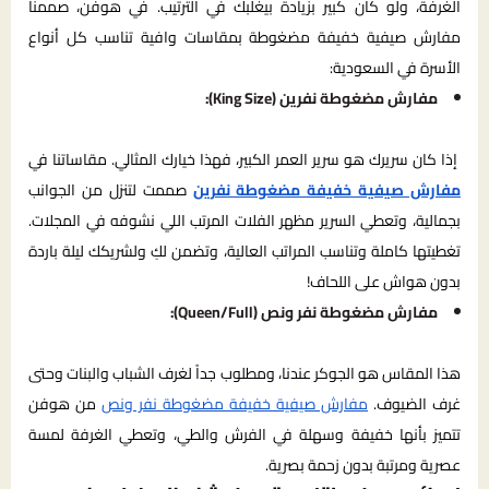
الغرفة، ولو كان كبير بزيادة بيغلبك في الترتيب. في هوفن، صممنا
مفارش صيفية خفيفة مضغوطة بمقاسات وافية تناسب كل أنواع
الأسرة في السعودية:
مفارش مضغوطة نفرين (King Size):
إذا كان سريرك هو سرير العمر الكبير، فهذا خيارك المثالي. مقاساتنا في
مفارش صيفية خفيفة مضغوطة نفرين
صممت لتنزل من الجوانب
بجمالية، وتعطي السرير مظهر الفلات المرتب اللي نشوفه في المجلات.
تغطيتها كاملة وتناسب المراتب العالية، وتضمن لكِ ولشريكك ليلة باردة
بدون هواش على اللحاف!
مفارش مضغوطة نفر ونص (Queen/Full):
هذا المقاس هو الجوكر عندنا، ومطلوب جداً لغرف الشباب والبنات وحتى
غرف الضيوف.
مفارش صيفية خفيفة مضغوطة نفر ونص
من هوفن
تتميز بأنها خفيفة وسهلة في الفرش والطي، وتعطي الغرفة لمسة
عصرية ومرتبة بدون زحمة بصرية.