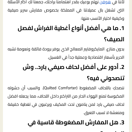
لأننا في
هوفن
نهتم بوعيكِ بقدر اهتمامنا براحتك، جمعنا لكِ أكثر الأسئلة
التي تشغل بال عميلاتنا في المملكة بخصوص مفارش سرير صيفية
وكيفية اختيار الأنسب منها:
1. ما هي أفضل أنواع أغطية الفراش لفصل
الصيف؟
بدون منازع، المايكروفايبر المعالج الذي يوفر برودة فائقة ونعومة تشبه
الحرير بأسعار اقتصادية وعملية جداً في الغسيل.
2. أدور على أفضل لحاف صيفي بارد.. وش
تنصحوني فيه؟
ننصحكِ باللحاف المضغوط (Quilted Comforter). والسبب أن حشوته
المكبوسة تمنع الهواء الحار من التراكم داخل اللحاف، مما يجعله افضل
لحاف صيفي بارد لمن ينامون تحت المكيف ويرغبون في تغطية خفيفة
ومنعشة لا تسبب التعرق.
3. هل المفارش المضغوطة قاسية في