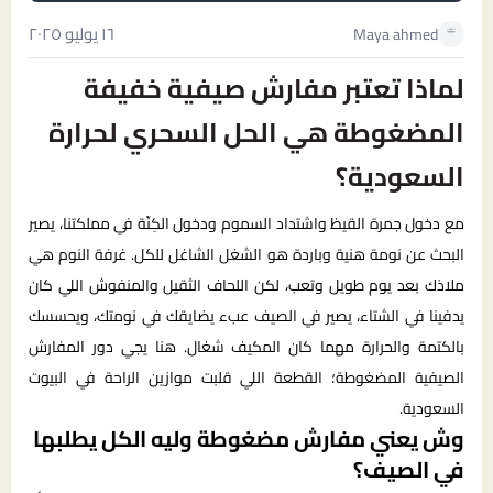
١٦ يوليو ٢٠٢٥
Maya ahmed
لماذا تعتبر مفارش صيفية خفيفة
المضغوطة هي الحل السحري لحرارة
السعودية؟
مع دخول جمرة القيظ واشتداد السموم ودخول الكِنّة في مملكتنا، يصير
البحث عن نومة هنية وباردة هو الشغل الشاغل للكل. غرفة النوم هي
ملاذك بعد يوم طويل وتعب، لكن اللحاف الثقيل والمنفوش اللي كان
يدفينا في الشتاء، يصير في الصيف عبء يضايقك في نومتك، ويحسسك
بالكتمة والحرارة مهما كان المكيف شغال. هنا يجي دور المفارش
الصيفية المضغوطة؛ القطعة اللي قلبت موازين الراحة في البيوت
السعودية.
وش يعني مفارش مضغوطة وليه الكل يطلبها
في الصيف؟