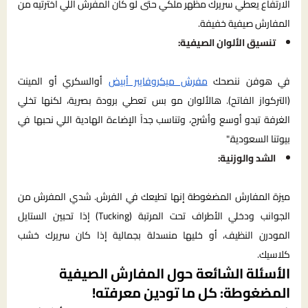
الارتفاع يعطي سريرك مظهر ملكي حتى لو كان المفرش اللي اخترتيه من
المفارش صيفية خفيفة.
تنسيق الألوان الصيفية:
في هوفن ننصحك
مفرش ميكروفايبر أبيض
أوالسكري أو المينت
(التركواز الفاتح). هالألوان مو بس تعطي برودة بصرية، لكنها تخلي
الغرفة تبدو أوسع وأشرح، وتناسب جداً الإضاءة الهادية اللي نحبها في
بيوتنا السعودية."
الشد والوزنية:
ميزة المفارش المضغوطة إنها تطيعك في الفرش. شدي المفرش من
الجوانب ودخلي الأطراف تحت المرتبة (Tucking) إذا تحبين الستايل
المودرن النظيف، أو خليها منسدلة بجمالية إذا كان سريرك خشب
كلاسيك.
الأسئلة الشائعة حول المفارش الصيفية
المضغوطة: كل ما تودين معرفته!