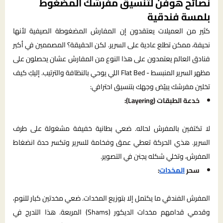
نصائح هوفن لتنسيق مفرشك المضغوط
بلمسة فندقية
كثير من العميلات يعتقدون إن المفارش المضغوطة الصيفية لأنها
نحيفة، ممكن تطلع عادية على السرير. لكن الحقيقة؟ المصممين في أكبر
فنادق العالم يعتمدون على هذا النوع من المفارش عشان يحصلون على
مظهر السرير المنبسط - Flat Bed اللي يوحي بالنظافة والترتيب. إليكِ كيف
تخلين مفرشك يبيّض وجهك بتنسيق احترافي:
خدعة الطبقات (Layering):
لا تكتفين بالمفرش لحاله. ضعي بطانية خفيفة مشغولة على طرف
السرير. هذي الحركة تعطي عمق وفخامة للسرير وتكسر حدة انضغاط
المفرش، وتخلي شكله يجنن في التصوير.
سحر
المخدات
:
المفرش الفندقي ما يكتمل إلا بتوزيع المخدات. ضعي مخدتين كبار للنوم،
وقدمي قدامهم مخدات الديكور (Shams) المربعة. هذا التدرج في