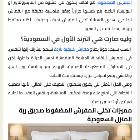
المفرش المضغوط
هو لحاف يتكون من حشوة من المايكروفايبر أو
البوليستر الناعم، يتم كبسها حرارياً وبغرز هندسية دقيقة مع القماش
الخارجي. هذي العملية تخلي المفرش نحيف وخفيف، لكنه محتفظ
بهيبته وفخامته على السرير.
وليه صارت هي الترند الأول في السعودية؟
السبب بسيط؛ جونا يحتاج
مفارش صيفية باردة
تسمح لبشرتك إنها تتنفس.
في المفارش التقليدية، الحشوة المنفوشة تحبس الحرارة داخلها، لكن
في المفارش المضغوطة الصيفية، الهواء يمر بسلاسة بين الغرز،
وهالشي يمنع احتباس حرارة جسمك تحت اللحاف.
وهي الحل الأمثل للي يحبون يشغلون التكييف على العالي؛ لأنها تعطيكِ
التغطية اللي تمنع عنك برودة المكيف المباشرة، وبنفس الوقت ما تخليكِ
تعرقين أو تحسين بضيق.
مميزات تخلي المفرش المضغوط صديق ربة
المنزل السعودية