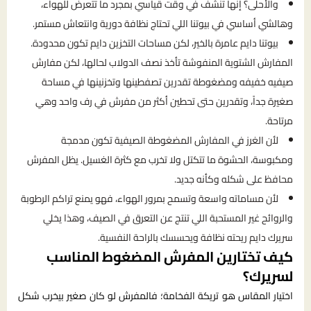
والأحلى؟ إنها تنشف في وقت قياسي بمجرد ما تتعرض للهواء،
وهالشي أساسي في بيوتنا اللي تحتاج نظافة دورية وانتعاش مستمر.
بيوتنا دايم عامرة بالخير، لكن مساحات التخزين دايم تكون محدودة.
المفارش الشتوية المنفوشة تأخذ نصف الدولاب لحالها، لكن مفارش
صيفيه خفيفه ومضغوطة تقدرين تصفطينها وتخزنينها في مساحة
صغيرة جداً، وتقدرين حتى تحطين أكثر من مفرش في رف واحد وهي
مرتاحة.
لأن الغرز في المفارش المضغوطة الصيفية تكون مدمجة
ومكبوسة، الحشوة ما تتكتل ولا تخرب مع كثرة الغسيل. يظل المفرش
محافظ على شكله وكأنه جديد.
لأن مساماته واسعة وتسمح بمرور الهواء، فهو يمنع تراكم الرطوبة
والروائح غير المستحبة اللي تنتج عن التعرق في الصيف، وهذا يخلي
سريرك دايم ريحته نظافة ويحسسك بالراحة النفسية.
كيف تختارين المفرش المضغوط المناسب
لسريرك؟
اختيار المقاس هو تريكة الفخامة؛ فالمفرش لو كان صغير بيخرب شكل