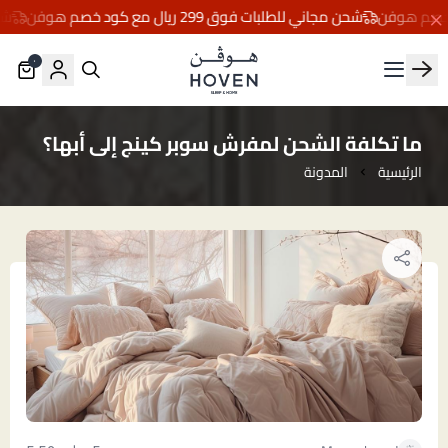
شحن مجاني للطلبات فوق 299 ريال مع كود خصم هوفن
شحن مج
٠
مفارش هوڤن
ما تكلفة الشحن لمفرش سوبر كينج إلى أبها؟
الرئيسية
المدونة