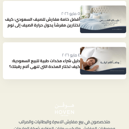
٥ مايو ٢٠٢٦
أفضل خامة مفارش للصيف السعودي: كيف
تختارين مفرشاً يحول حرارة الصيف إلى نوم
بارد ومنعش؟
٤ مايو ٢٠٢٦
دليل شراء مخدات طبية للبيع السعودية:
كيف تختار المخدة التي تنهي آلام رقبتك؟
متخصصون في بيع مفارش الاسرة والبطانيات والمراتب
ومعطرات المفارش والاكسسوارات المنزليه شركة العلامات