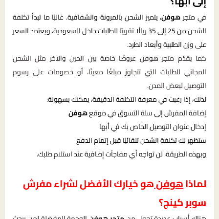
إلى أبها؟
في متجر
هوفن
، يتميز الشحن بالمرونة والشفافية. غالبًا ما تبدأ تكلفة
الشحن من 25 إلى 35 ريالًا تقريبًا للطلبات داخل السعودية، ويعتمد السعر
على وزن الطلبية وأبعاد الطرد.
كما يقدّم متجر هوفن عروضًا خاصة بين الحين والآخر مثل الشحن
المجاني للطلبات التي تتجاوز مبلغًا معينًا، أو خصومات على رسوم
التوصيل لبعض المدن.
لذلك، إذا رغبت في معرفة التكلفة الدقيقة، يمكنك بسهولة:
إضافة المفرش إلى سلة التسوق في موقع
هوفن
إدخال عنوان التوصيل الخاص بك في أبها
ستظهر لك تكلفة الشحن تلقائيًا قبل إتمام الدفع
وبهذه الطريقة، لن تواجه أي مفاجآت إضافية عند استلام طلبك.
لماذا
هوفن
هو خيارك الأفضل لشراء مفرش
سوبر كينج؟
هناك أسباب عديدة تجعل من
متجر هوفن
الوجهة المفضلة لمن يبحث