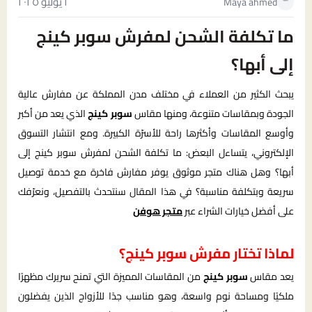
٢ يوليو ٢٠٢٥
Maya ahmed
ما تكلفة الشحن لمفرش سوبر كينج
إلى أبها؟
يبحث الكثير من العملاء في مختلف مدن المملكة عن مفارش عالية
الجودة وبمقاسات متنوعة، ومنها مقاس
سوبر كينج
الذي يعد من أكبر
وأوسع المقاسات وأكثرها راحة للأسرّة الكبيرة. ومع انتشار التسوق
الإلكتروني، يتساءل البعض: ما تكلفة الشحن لمفرش سوبر كينج إلى
أبها؟ وهل هناك متجر موثوق يوفر مفارش فاخرة مع خدمة توصيل
سريعة وبتكلفة مناسبة؟ في هذا المقال سنتحدث بالتفصيل، ونعرّفك
على أفضل خيارات الشراء عبر
متجر هوفن
لماذا تختار مفرش سوبر كينج؟
يعد مقاس
سوبر كينج
من المقاسات المميزة التي تمنح سريرك مظهرًا
ملكيًا ومساحة نوم واسعة، وهو مناسب جدًا للأزواج الذين يفضلون