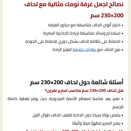
نصائح لجعل غرفة نومك مثالية مع لحاف
200×230 سم
• اختيار ألوان الحاف متناسقة مع ديكور الغرفة
• استخدام وسائد متناسقة لزيادة الجاذبية البصرية
• الحفاظ على نظافة الحاف بشكل دوري للحفاظ على الجودة
• مزج الحاف مع
بطانيات خفيفة
لتعزيز الراحة
أسئلة شائعة حول لحاف 200×230 سم
هل لحاف 200×230 سم مناسب لسرير نفرين؟
• نعم، يعد مناسبًا لمعظم الأسرة المزدوجة، حيث يوفر تغطية كاملة
للجسم
• يضمن نومًا مريحًا دون الحاجة لتقليب الحاف طوال الليل
• يمنح السرير مظهرًا مرتبًا وأنيقًا