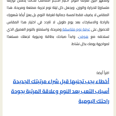
ومظهر أنيق لغرفة النوم. اختيار الحجم المناسب للحاف يضمن توزيعًا
متساويًا للحرارة والوزن، ويجعل كل ليلة نوم تجربة ممتعة ومريحة. هذا
المقاس لا يضيف فقط لمسة جمالية لغرفة النوم، بل يعزز أيضًا شعورك
بالراحة والاسترخاء بعد يوم طويل. لا تتردد في اختيار هذا المقاس
للحصول على
غرفة نوم متناسقة
ومريحة، واستمتع بالنوم العميق الذي
تستحقه مع
هوفن
، وابدأ صباحك بطاقة وحيوية تجعلك مستعدًا
لمواجهة يومك بكل نشاط.
اقرأ أيضا:
أخطاء يجب تجنبها قبل شراء مرتبتك الجديدة
أسباب التعب بعد النوم وعلاقة المرتبة بجودة
راحتك اليومية