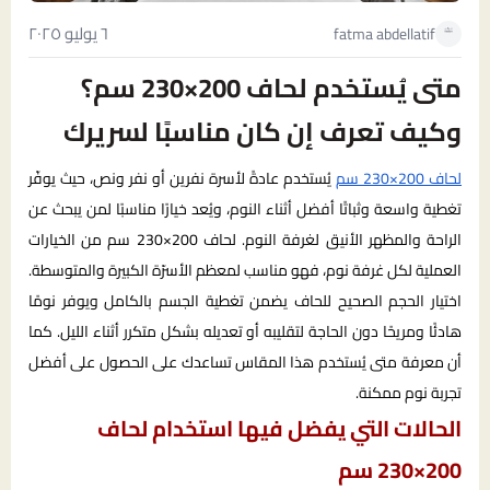
٦ يوليو ٢٠٢٥
fatma abdellatif
متى يُستخدم لحاف 200×230 سم؟
وكيف تعرف إن كان مناسبًا لسريرك
لحاف 200×230 سم
يُستخدم عادةً لأسرة نفرين أو نفر ونص، حيث يوفّر
تغطية واسعة وثباتًا أفضل أثناء النوم، ويُعد خيارًا مناسبًا لمن يبحث عن
الراحة والمظهر الأنيق لغرفة النوم. لحاف 200×230 سم من الخيارات
العملية لكل غرفة نوم، فهو مناسب لمعظم الأسرّة الكبيرة والمتوسطة.
اختيار الحجم الصحيح للحاف يضمن تغطية الجسم بالكامل ويوفر نومًا
هادئًا ومريحًا دون الحاجة لتقليبه أو تعديله بشكل متكرر أثناء الليل. كما
أن معرفة متى يُستخدم هذا المقاس تساعدك على الحصول على أفضل
تجربة نوم ممكنة.
الحالات التي يفضل فيها استخدام لحاف
200×230 سم