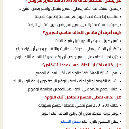
هل يمكن استخدام لحاف 200×230 سم لسرير نفر ونص؟
• يمكن استخدامه، لكنه يغطي السرير بشكل واسع بعض الشيء
• مناسب إذا كنت تحب النوم مع مساحة إضافية للحركة
• يضيف لمسة فاخرة على سرير نفر ونص دون فقدان الراحة
كيف أعرف أن مقاس اللحاف مناسب لسريري؟
• قس طول وعرض السرير قبل شراء الحاف
• تأكد أن الحاف يغطي الحواف الجانبية والأقدام بدون أن يترك فراغ
• جرّب تخيل الحاف على السرير: يجب أن يكون مريحًا للتحرك أثناء النوم
هل يختلف اختيار اللحاف حسب عدد الأشخاص؟
• نعم، الأسرّة المشتركة تحتاج حاف أكبر لتغطية الجميع
• الأسرة الفردية تحتاج لحاف أصغر لتوفير الراحة دون زيادة الوزن الزائد
• اختيار الحجم يعتمد على راحة المستخدمين وطبيعة نومهم
هل الحاف يغطي الجسم بالكامل أثناء النوم؟
• لحاف 200×230 سم يغطي معظم الجسم بسهولة
• يوفر حرية الحركة بدون أن ينزلق الحاف أثناء النوم
• يقلل الشعور بالبرد أثناء
فصل الشتاء