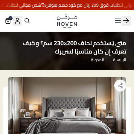
ات فوق 299 ريال مع كود خصم هوفن
شحن مجاني للطلبات فوق 299 ريال مع كود خصم ه
٠
مفارش هوڤن
متى يُستخدم لحاف 200×230 سم؟ وكيف
تعرف إن كان مناسبًا لسريرك
الرئيسية
المدونة