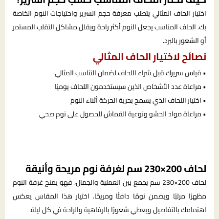
اختيار الحاف المثالي يتطلب معرفة حجم السرير واحتياجات النوم الخاصة
بك. الحاف المناسب يجعل النوم أكثر راحة ويقلل مشاكل التقلب المستمر
أو الشعور بالبرد.
نصائح لاختيار الحاف المثالي
• قياس سريرك قبل شراء اللحاف لضمان التناسب المثالي
• مراعاة عدد الأشخاص الذين سيستخدمون اللحاف يوميًا
• اختيار اللحاف الذي يسمح بحرية الحركة أثناء النوم
• مراعاة مواد الحشو ونوعية القماش للحصول على نوم صحي
لحاف 200×230 سم لغرفة نوم مريحة وأنيقة
لحاف 200×230 سم يجمع بين العملية والجمال، فهو يمنح غرفة النوم
مظهرًا مرتبًا ويضمن نومًا دافئًا ومريحًا. اختيار هذا المقاس يعكس
اهتمامك بالتفاصيل ويعطي شعورًا بالرفاهية والراحة في كل ليلة.