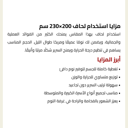
مزايا استخدام لحاف 200×230 سم
استخدام لحاف بهذا المقاس يمنحك الكثير من الفوائد العملية
والجمالية، ويضمن لك نومًا عميقًا ومريحًا طوال الليل. الحجم المناسب
يساهم في تنظيم درجة الحرارة ويمنح السرير شكلًا مرتبًا وأنيقًا.
أبرز المزايا
• تغطية كاملة للجسم لتوفير نوم دافئ
• توزيع متساوي للحرارة والوزن
• سهولة ترتيب السرير دون تجاعيد
• مناسب لجميع أنواع الأسرة الكبيرة والمتوسطة
• يعزز الشعور بالفخامة والراحة في غرفة النوم