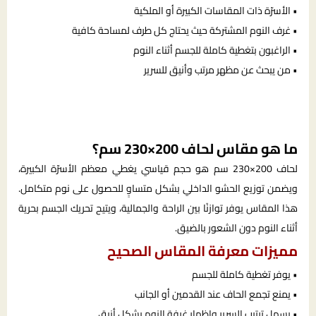
• الأسرّة ذات المقاسات الكبيرة أو الملكية
• غرف النوم المشتركة حيث يحتاج كل طرف لمساحة كافية
• الراغبون بتغطية كاملة للجسم أثناء النوم
• من يبحث عن مظهر مرتب وأنيق للسرير
ما هو مقاس لحاف 200×230 سم؟
لحاف 200×230 سم هو حجم قياسي يغطي معظم الأسرّة الكبيرة،
ويضمن توزيع الحشو الداخلي بشكل متساوٍ للحصول على نوم متكامل.
هذا المقاس يوفر توازنًا بين الراحة والجمالية، ويتيح تحريك الجسم بحرية
أثناء النوم دون الشعور بالضيق.
مميزات معرفة المقاس الصحيح
• يوفر تغطية كاملة للجسم
• يمنع تجمع الحاف عند القدمين أو الجانب
• يسهل ترتيب السرير وإظهار غرفة النوم بشكل أنيق