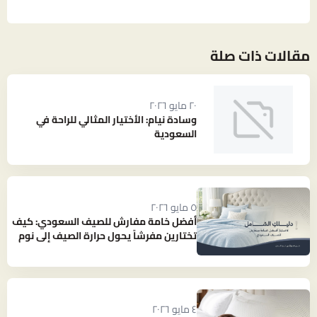
مقالات ذات صلة
٢٠ مايو ٢٠٢٦
وسادة نيام: الأختيار المثالي للراحة في
السعودية
٥ مايو ٢٠٢٦
أفضل خامة مفارش للصيف السعودي: كيف
تختارين مفرشاً يحول حرارة الصيف إلى نوم
بارد ومنعش؟
٤ مايو ٢٠٢٦