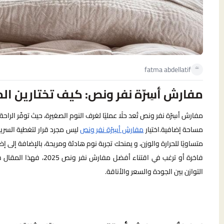
fatma abdellatif
مفارش أسِرّة نفر ونص: كيف تختارين ا
مفارش أسِرّة نفر ونص تُعد حلًا عمليًا لغرف النوم الصغيرة، حيث توفّر ال
مساحة إضافية.اختيار
مفارش أسِرّة نفر ونص
ليس مجرد قرار لتغطية السرير
متساويًا للحرارة والوزن، و يمنحك تجربة نوم هادئة ومريحة، بالإضافة إلى
فاخرة أو ترغب في اقتن
التوازن بين الجودة والسعر والأناقة.