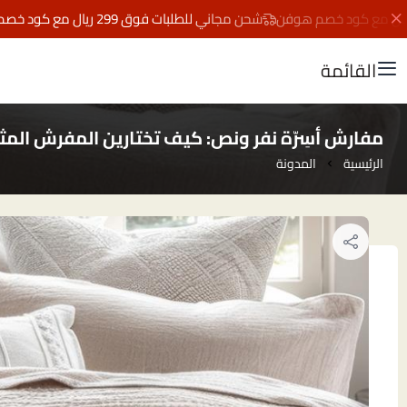
شحن مجاني للطلبات فوق 299 ريال مع كود خصم هوفن
القائمة
مفارش أسِرّة نفر ونص: كيف تختارين المفرش المث
الرئيسية
المدونة