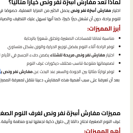
لماذا تُعد مفارش أسِرّة نفر ونص خيارًا مثاليًا؟
اختيار
مفارش أسِرّة نفر ونص
يحمل الكثير من المزايا العملية، خصوصًا
للنوم براحة، دون أن تشغل حيزًا كبيرًا، كما أنها تسهل عليك التنظيف والصيانة
أبرز المميزات:
مناسبة تمامًا للمساحات الصغيرة وتخلق شعورًا بالرحابة
توفر الراحة أثناء النوم بفضل توزيع الحرارة والوزن بشكل متساوي
اختيار
مفارش نفر ونص مريحة للشتاء
يضمن دفء الجسم في الأيام ال
تصميماتها متنوعة تناسب مختلف ديكورات غرف النوم
توفر توازنًا مثاليًا بين الجودة والسعر عند البحث عن
مفارش نفر ونص ب
أ
بعد أن تعرفنا على سبب أهمية هذه المفارش، دعينا ننتقل لمعرفة المميزات 
مميزات مفارش أسِرّة نفر ونص لغرف النوم الصغي
غرف النوم الصغيرة تحتاج دائمًا إلى حلول ذكية تجعلها تبدو منظمة وأنيقة.
أهم المميزات: