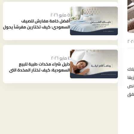
٥ مايو ٢٠٢٦
أفضل خامة مفارش للصيف
السعودي: كيف تختارين مفرشاً يحول
حرارة الصيف إلى نوم بارد ومنعش؟
٤ مايو ٢٠٢٦
دليل شراء مخدات طبية للبيع
لاك
السعودية: كيف تختار المخدة التي
تنهي آلام رقبتك؟
عًا
ونص
ويحقق