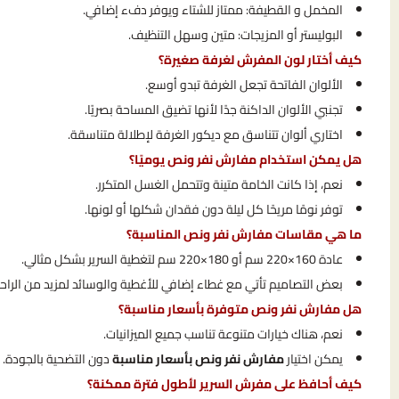
المخمل و القطيفة: ممتاز للشتاء ويوفر دفء إضافي.
البوليستر أو المزيجات: متين وسهل التنظيف.
كيف أختار لون المفرش لغرفة صغيرة؟
الألوان الفاتحة تجعل الغرفة تبدو أوسع.
تجنبي الألوان الداكنة جدًا لأنها تضيق المساحة بصريًا.
اختاري ألوان تتناسق مع ديكور الغرفة لإطلالة متناسقة.
هل يمكن استخدام مفارش نفر ونص يوميًا؟
نعم، إذا كانت الخامة متينة وتتحمل الغسل المتكرر.
توفر نومًا مريحًا كل ليلة دون فقدان شكلها أو لونها.
ما هي مقاسات مفارش نفر ونص المناسبة؟
عادة 160×220 سم أو 180×220 سم لتغطية السرير بشكل مثالي.
بعض التصاميم تأتي مع غطاء إضافي للأغطية والوسائد لمزيد من الراحة
هل مفارش نفر ونص متوفرة بأسعار مناسبة؟
نعم، هناك خيارات متنوعة تناسب جميع الميزانيات.
يمكن اختيار
مفارش نفر ونص بأسعار مناسبة
دون التضحية بالجودة.
كيف أحافظ على مفرش السرير لأطول فترة ممكنة؟