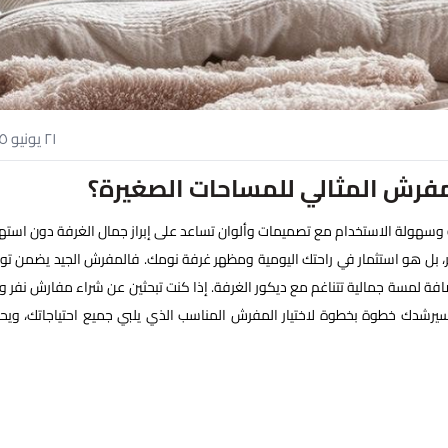
٢١ يونيو ٢٠٢٥
لمفرش المثالي للمساحات الصغيرة؟
راحة وسهولة الاستخدام مع تصميمات وألوان تساعد على إبراز جمال الغرفة دون استه
، بل هو استثمار في راحتك اليومية ومظهر غرفة نومك. فالمفرش الجيد يضمن توزي
 إضافة لمسة جمالية تتناغم مع ديكور الغرفة. إذا كنت تبحثين عن شراء مفارش نفر 
اء أفضل مفارش نفر ونص 2025، فهذا المقال سيرشدك خطوة بخطوة لاختيار المفرش المناسب الذي يلبي جميع احتياجاتك، 