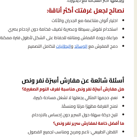
ويجعلها أكثر انسجامًا مع ديكورك.
نصائح لجعل غرفتك أكثر أناقة:
اختيار ألوان متناغمة مع الجدران والأثاث
استخدام نقوش بسيطة وعصرية تضيف فخامة دون ازدحام بصري
مراعاة جودة القماش ومتانته للحفاظ على الشكل لأطول فترة ممكنة
دمج المفرش مع
الوسائد
و
البطانيات
لتكامل التصميم
أسئلة شائعة عن مفارش أسِرّة نفر ونص
هل مفارش أسِرّة نفر ونص مناسبة لغرف النوم الصغيرة؟
نعم، حجمها المثالي يجعلها لا تشغل مساحة كبيرة.
تمنح الغرفة مظهرًا مرتبًا ومنسقًا.
تتيح حركة سهلة حول السرير دون إحساس بالازدحام.
ما أفضل خامة لمفارش سرير نفر ونص؟
القطن الطبيعي: ناعم ومريح ومناسب لجميع الفصول.