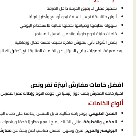
تصميم عملي لا يعيق الحركة داخل الغرفة
ألوان متناسقة تجعل الغرفة تبدو أوسع وأكثر إشراقًا
سهولة تنظيفها وصيانتها تجعلها مثالية للاستخدام اليومي
خامات متينة تدوم طويلًا وتتحمل الغسل المستمر
بعض الأنواع تأتي بنقوش فاخرة تضيف لمسة جمال ورفاهية
بعد معرفة المميزات، يبقى السؤال عن الخامات المثالية التي تحقق لك الراح
أفضل خامات مفارش أسِرّة نفر ونص
اختيار خامة المفرش يلعب دورًا رئيسيًا في جودة النوم وإطالة عمر المفرش.
أنواع الخامات:
القطن الطبيعي
: يوفر راحة مثالية، قابل للتنفس، يحافظ على دفء الج
المخمل والقطيفة
: مثالي للشتاء، يمنح السرير مظهرًا فخمًا ويشعرك 
البوليستر والمزيج
: متين وسهل الغسل، مناسب لمن يبحث عن
مفارش 