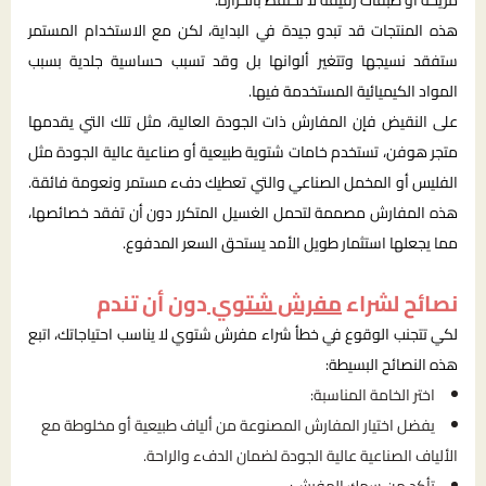
مريحة أو طبقات رقيقة لا تحتفظ بالحرارة.
هذه المنتجات قد تبدو جيدة في البداية، لكن مع الاستخدام المستمر
ستفقد نسيجها وتتغير ألوانها بل وقد تسبب حساسية جلدية بسبب
المواد الكيميائية المستخدمة فيها.
على النقيض فإن المفارش ذات الجودة العالية، مثل تلك التي يقدمها
متجر هوفن، تستخدم خامات شتوية طبيعية أو صناعية عالية الجودة مثل
الفليس أو المخمل الصناعي والتي تعطيك دفء مستمر ونعومة فائقة.
هذه المفارش مصممة لتحمل الغسيل المتكرر دون أن تفقد خصائصها،
مما يجعلها استثمار طويل الأمد يستحق السعر المدفوع.
نصائح لشراء
مفرش شتوي
دون أن تندم
لكي تتجنب الوقوع في خطأ شراء مفرش شتوي لا يناسب احتياجاتك، اتبع
هذه النصائح البسيطة:
اختر الخامة المناسبة:
يفضل اختيار المفارش المصنوعة من ألياف طبيعية أو مخلوطة مع
الألياف الصناعية عالية الجودة لضمان الدفء والراحة.