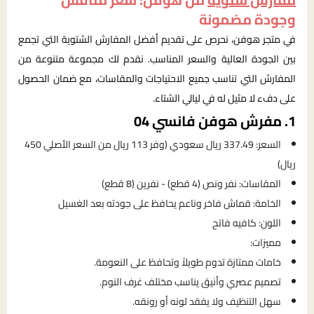
وجودة مضمونة
في متجر هوفن، نحرص على تقديم أفضل المفارش الشتوية التي تجمع
بين الجودة العالية والسعر المناسب. نقدم لك مجموعة متنوعة من
المفارش التي تناسب جميع الاحتياجات والمقاسات، مع ضمان الحصول
على دفء لا مثيل له في ليالي الشتاء.
1. مفرش هوفن فانسي 04
السعر: 337.49 ريال سعودي (وفر 113 ريال من السعر الأصلي 450
ريال)
المقاسات: نفر ونص (4 قطع) - نفرين (8 قطع)
الخامة: قماش فاخر وناعم يحافظ على جودته بعد الغسيل
اللون: كافيه فاتح
مميزات:
خامات ممتازة تدوم طويلاً وتحافظ على النعومة.
تصميم عصري وأنيق يناسب مختلف غرف النوم.
سهل التنظيف ولا يفقد لونه أو رونقه.