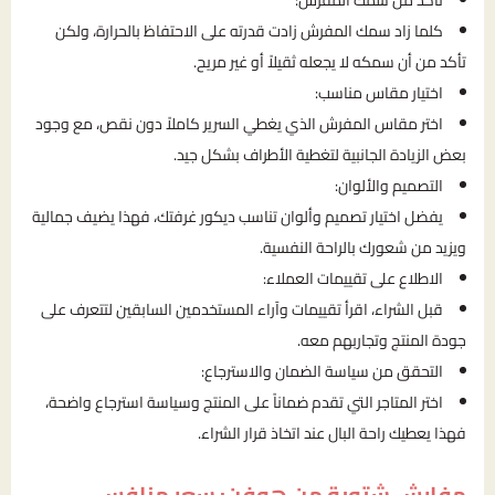
تأكد من سمك المفرش:
كلما زاد سمك المفرش زادت قدرته على الاحتفاظ بالحرارة، ولكن
تأكد من أن سمكه لا يجعله ثقيلاً أو غير مريح.
اختيار مقاس مناسب:
اختر مقاس المفرش الذي يغطي السرير كاملاً دون نقص، مع وجود
بعض الزيادة الجانبية لتغطية الأطراف بشكل جيد.
التصميم والألوان:
يفضل اختيار تصميم وألوان تناسب ديكور غرفتك، فهذا يضيف جمالية
ويزيد من شعورك بالراحة النفسية.
الاطلاع على تقييمات العملاء:
قبل الشراء، اقرأ تقييمات وآراء المستخدمين السابقين لتتعرف على
جودة المنتج وتجاربهم معه.
التحقق من سياسة الضمان والاسترجاع:
اختر المتاجر التي تقدم ضماناً على المنتج وسياسة استرجاع واضحة،
فهذا يعطيك راحة البال عند اتخاذ قرار الشراء.
مفارش شتوية
من هوفن: سعر منافس