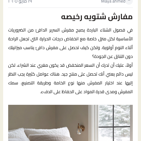
١٩ مايو ٢٠٢٥
Maya ahmed
مفارش شتويه رخيصه
في فصول الشتاء الباردة يصبح مفرش السرير الدافئ من الضروريات
الأساسية لكل منزل خاصة مع انخفاض درجات الحرارة التي تجعل الراحة
أثناء النوم أولوية. ولكن كيف تحصل على مفرش دافئ يناسب ميزانيتك
دون التنازل عن الجودة؟
أولاً، عليك أن تدرك أن السعر المنخفض قد يكون مغري عند الشراء، لكن
ليس دائم يعني أنك تحصل على منتج جيد. هناك عوامل كثيرة يجب النظر
إليها عند اختيار المفرش منها نوع الخامة وطريقة التصنيع، سمك
المفرش ومدى قدرة المواد على الحفاظ على الدفء.