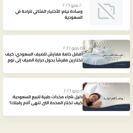
٢٠ مايو ٢٠٢٦
وسادة نيام: الأختيار المثالي للراحة في
السعودية
٥ مايو ٢٠٢٦
أفضل خامة مفارش للصيف السعودي: كيف
تختارين مفرشاً يحول حرارة الصيف إلى نوم
بارد ومنعش؟
٤ مايو ٢٠٢٦
دليل شراء مخدات طبية للبيع السعودية:
كيف تختار المخدة التي تنهي آلام رقبتك؟