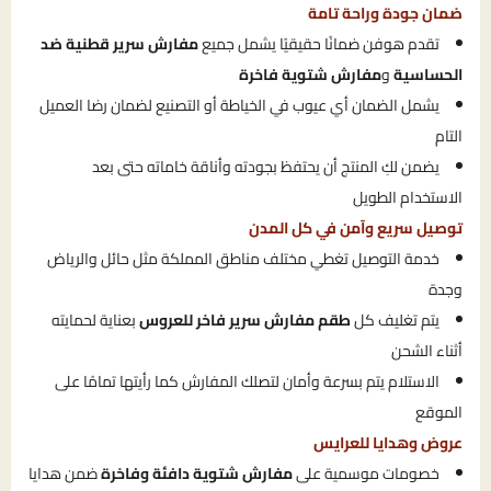
ضمان جودة وراحة تامة
تقدم هوفن ضمانًا حقيقيًا يشمل جميع
مفارش سرير قطنية ضد
الحساسية
و
مفارش شتوية فاخرة
يشمل الضمان أي عيوب في الخياطة أو التصنيع لضمان رضا العميل
التام
يضمن لكِ المنتج أن يحتفظ بجودته وأناقة خاماته حتى بعد
الاستخدام الطويل
توصيل سريع وآمن في كل المدن
خدمة التوصيل تغطي مختلف مناطق المملكة مثل حائل والرياض
وجدة
يتم تغليف كل
طقم مفارش سرير فاخر للعروس
بعناية لحمايته
أثناء الشحن
الاستلام يتم بسرعة وأمان لتصلك المفارش كما رأيتها تمامًا على
الموقع
عروض وهدايا للعرايس
خصومات موسمية على
مفارش شتوية دافئة وفاخرة
ضمن هدايا