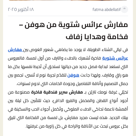
١٨ أكتوبر ٢٠٢٥
fatma abdellatif
مفارش عرائس شتوية من هوفن –
فخامة وهدايا زفاف
في ليالي الشتاء الطويلة، لا يوجد ما يضاهي شعور الغوص بين
مفارش
عرائس شتوية
فاخرة تُشعرك بالدفء والترف من أول لمسة. فالعروس
التي تستعد لبداية فصل جديد من حياتها تستحق أن تُحيط نفسها بكل ما
هو راقٍ ومُترف. ولهذا جاءت
هوفن
لتقدّم تجربة نوم لا تُنسى، تجمع بين
جمال التصميم وأناقة التفاصيل وجودة الخامات التي تدوم لسنوات.
تخيّلي غرفة نومك تتزيّن بـ
مفارش سرير فندقية فاخرة
مصنوعة من
أجود أنواع القطن والمخمل والفرو الدافئ، حيث تلتفّين كل ليلة بين
أقمشة ناعمة تحاكي الدفء الملوكي وتُكمل أجواء الحب والسكينة في
بيتك الجديد. هذه ليست مجرد مفارش، بل لمسة من الفخامة التي تليق
بكل عروس تبحث عن الأناقة والراحة في كل زاوية من غرفتها.