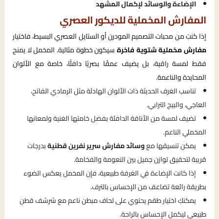
الإضاءة والوسائد لإكمال المشهد
المفارش المخملية للديكور العصري
إذا كنتِ من محبات التصميم المودرن أو الستايل العصري البسيط، فاختيار
مفارش مخملية شتوية فاخرة
سيكون خطوة مثالية. المخمل لا يمنح
فقط لمسة راقية، بل يضيف عمقًا بصريًا دافئًا، خاصة مع الألوان
المحايدة والناعمة.
تناسب الغرف الحديثة ذات الألوان الهادئة مثل الرمادي الفاتح،
العاجي، والبيج الترابي.
تضيف لمسة من الأناقة الدافئة بفضل خامتها الغنية ولمعانها
المخملي الناعم.
يمكن تنسيقها مع
وسائد مفارش سرير نفرين قطنية
بدرجات
قريبة لتحقيق توازن جميل بين النعومة والفخامة.
إذا كانت الإضاءة في الغرفة طبيعية، فإن المخمل يعكس الضوء
بطريقة رائعة تضاعف من الإحساس بالترف.
يمكنكِ اختيار طقم يحتوي على لحاف مبطن ناعم مع شرشف قطن
طبيعي ليكمل الإحساس بالراحة.