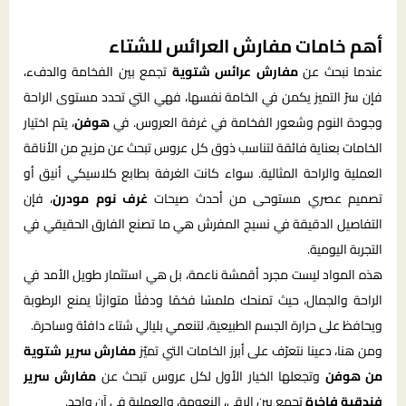
أهم خامات مفارش العرائس للشتاء
عندما نبحث عن
مفارش عرائس شتوية
تجمع بين الفخامة والدفء،
فإن سرّ التميز يكمن في الخامة نفسها، فهي التي تحدد مستوى الراحة
وجودة النوم وشعور الفخامة في غرفة العروس. في
هوفن
، يتم اختيار
الخامات بعناية فائقة لتناسب ذوق كل عروس تبحث عن مزيج من الأناقة
العملية والراحة المثالية. سواء كانت الغرفة بطابع كلاسيكي أنيق أو
تصميم عصري مستوحى من أحدث صيحات
غرف نوم مودرن
، فإن
التفاصيل الدقيقة في نسيج المفرش هي ما تصنع الفارق الحقيقي في
التجربة اليومية.
هذه المواد ليست مجرد أقمشة ناعمة، بل هي استثمار طويل الأمد في
الراحة والجمال، حيث تمنحك ملمسًا فخمًا ودفئًا متوازنًا يمنع الرطوبة
ويحافظ على حرارة الجسم الطبيعية، لتنعمي بليالي شتاء دافئة وساحرة.
ومن هنا، دعينا نتعرّف على أبرز الخامات التي تميّز
مفارش سرير شتوية
من هوفن
وتجعلها الخيار الأول لكل عروس تبحث عن
مفارش سرير
فندقية فاخرة
تجمع بين الرقي، النعومة، والعملية في آنٍ واحد.