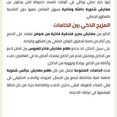
إنها خيار عملي وراقي في الوقت نفسه، خصوصًا لمن يبحثون عن
مفارش شتوية دافئة وفاخرة
يسهل التعامل معها دون التضحية
بالمظهر الجمالي.
المزيج الذكي بين الخامات
الكثير من
مفارش سرير فندقية فاخرة من هوفن
تعتمد على الدمج
بين أكثر من خامة لتحقيق التوازن المثالي بين المظهر والراحة.
على سبيل المثال، قد يجمع
طقم مفارش فاخر للعروس
بين قطن ناعم
من الداخل ومخمل فخم من الخارج ليمنحك أفضل ما في العالمين: دفء
وأناقة من الخارج، وراحة وتهوية من الداخل.
هذه
الخامات المتنوعة
تجعل من كل
طقم مفارش عرائس شتوية
قطعة فنية متكاملة تجمع بين الجمال، الجودة، والدفء الحقيقي في
ليالي الشتاء الطويلة، لتبقى ذكرى الدفء والفخامة جزءًا من كل لحظة
تعيشينها في غرفتك الجديدة.