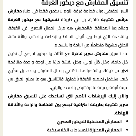
تنسيق المفارش مع ديكور الغرفة
السر الحقيقي وراء فخامة غرفة النوم لا يكمن فقط في اختيار
مفارش
عرائس شتوية
فاخرة، بل في طريقة
تنسيقها مع ديكور الغرفة
وعناصرها المختلفة. فالمفرش هو مركز الجمال البصري في الغرفة،
والقطعة التي تربط بين ألوان الحائط والإضاءة والخشب والأقمشة،
لتخلق مشهدًا متكاملًا من الراحة والانسجام.
عند تنسيق
مفارش سرير فاخرة
مع الأثاث والديكور، احرصي أن تكون
كل خامة، وكل ظلّ لوني، وكل نقشة جزءًا من لوحة واحدة متناغمة
تعبّر عن ذوقك وشخصيتك. لا تكتفي بجمال المفرش وحده، بل فكّري
كيف سيُكمل تصميم الغرفة بأكملها. فالتناسق هو ما يصنع الفرق بين
غرفة أنيقة وغرفة فاخرة تنبض بالدفء والرقي.
والآن إليك الإرشادات الأهم التي تساعدك على تنسيق مفارش
سرير شتوية بطريقة احترافية تجمع بين الفخامة والراحة والأناقة
الهادئة.
المفارش المخملية للديكور العصري
المفارش المطرزة للمساحات الكلاسيكية