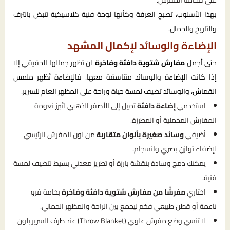
على فخامة المفرش.
بهذا الأسلوب، تصبح الغرفة وكأنها لوحة فنية كلاسيكية تنبض بالترف
والتاريخ والجمال.
الإضاءة والوسائد لإكمال المشهد
حتى أجمل
مفارش شتوية دافئة وفاخرة
لن تظهر جمالها الحقيقي إلا
إذا كانت الإضاءة والوسائد متناسقة معها. فالإضاءة تُظهر ملمس
القماش، والوسائد تضيف لمسة حياة وراحة على المظهر العام للسرير.
استخدمي
إضاءة دافئة
تميل إلى الأصفر الذهبي لتُبرز نعومة
المفارش المخملية أو المطرزة.
أضيفي
وسائد صغيرة بألوان متقاربة
من لون المفرش الرئيسي
لإضفاء توازن بصري وانسجام.
يمكنكِ دمج وسادة بنقشة بارزة أو تطريز معدني بسيط لتضيف لمسة
فنية.
اختاري
مفرشًا من مفارش شتوية دافئة وفاخرة
بخامة فرو
ناعمة أو قطن طبيعي فخم ليجمع بين الراحة والمظهر الجمالي.
لا تنسي وضع مفرش علوي (Throw Blanket) عند طرف السرير بلون