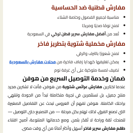
مفارش قطنية ضد الحساسية
مناسبة لجميع الفصول وخاصة الشتاء
تمنح نومًا صحيًا ومريحًا
تُعد من
أفضل مفارش سرير قطن تركي
في السعودية
مفارش مخملية شتوية بتطريز فاخر
تمنح شعورًا بالترف والرقي
يمكن تغليفها كهدايا زفاف فاخرة من
محلات مفارش بالسعودية
تضيف لمسة ملوكية على أي غرفة نوم
ضمان وخدمة التوصيل السريع من هوفن
عندما تختارين
مفارش عرائس شتوية
من هوفن، فأنت لا تشترين مجرد
منتج جميل، بل تستثمرين في تجربة متكاملة تبدأ من الجودة وتنتهي
براحتك الكاملة. هوفن تفهم أن العروس تبحث عن التفاصيل الصغيرة
التي تصنع الفرق، لذلك تهتم بكل مرحلة — من التصنيع حتى التوصيل —
لتمنحك ثقة وراحة لا تُقدّر بثمن. ومع خدماتها المتنوعة، أصبح اقتناء
طقم مفارش سرير فاخر
أسهل وأكثر أمانًا من أي وقت مضى.