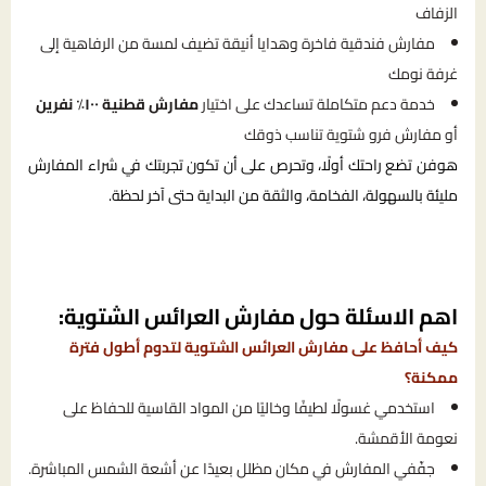
الزفاف
مفارش فندقية فاخرة وهدايا أنيقة تضيف لمسة من الرفاهية إلى
غرفة نومك
خدمة دعم متكاملة تساعدك على اختيار
مفارش قطنية ١٠٠٪ نفرين
أو مفارش فرو شتوية تناسب ذوقك
هوفن تضع راحتك أولًا، وتحرص على أن تكون تجربتك في شراء المفارش
مليئة بالسهولة، الفخامة، والثقة من البداية حتى آخر لحظة.
اهم الاسئلة حول مفارش العرائس الشتوية:
كيف أحافظ على مفارش العرائس الشتوية لتدوم أطول فترة
ممكنة؟
استخدمي غسولًا لطيفًا وخاليًا من المواد القاسية للحفاظ على
نعومة الأقمشة.
جفّفي المفارش في مكان مظلل بعيدًا عن أشعة الشمس المباشرة.