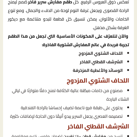
تعكس ذوق العروس الرفيع. كل
طقم مفارش سرير فاخر
صُمم ليمنح
الراحة القصوى ويجعل غرفة النوم لوحة من الدفء والجمال. ومع تنوع
الخامات والألوان، يمكن تنسيق كل قطعة لتبدو متناغمة مع ديكور
الغرفة بشكل مذهل.
والآن لنتعرّف على المكونات الأساسية التي تجعل من هذا الطقم
تجربة فريدة في عالم المفارش الشتوية الفاخرة:
اللحاف الشتوي المزدوج
الشرشف القطني الفاخر
الوسائد والأغطية المزخرفة
اللحاف الشتوي المزدوج
مصنوع من خامات مبطّنة عالية الكثافة تمنح دفئًا متوازنًا في ليالي
الشتاء الباردة
يحتوي على طبقة فرو ناعمة تضيف إحساسًا بالراحة الفندقية
تصميمه العصري يجعل السرير يبدو أنيقًا دون الحاجة لإضافات كثيرة
الشرشف القطني الفاخر
يُنسج من
مفارش قطن ١٠٠٪ نفرين
لضمان ملمس ناعم ومقاومة