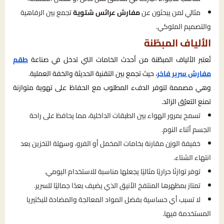
مثالي لمن يبحثون عن
مفارش عرائس شتوية
تجمع بين الرفاهية
والتصميم الملوكي.
الألياف المبطّنة
تُعتبر الألياف المبطّنة من أحدث الخامات التي تدخل في صناعة
طقم
مفارش سرير فاخر
، حيث تجمع بين التقنية الحديثة والخفة العملية.
وهي مصممة لتوفر الدفء المطلوب مع الحفاظ على تهوية متوازنة
تمنع التعرّق الزائد.
تسمح بمرور الهواء بين الطبقات الداخلية، مما يحافظ على راحة
الجسم أثناء النوم.
خفيفة الوزن مقارنة بخامات المخمل أو الفرو، وسهلة التخزين بعد
انتهاء الشتاء.
توفر توازنًا حراريًا مثاليًا يجعلها مناسبة للاستخدام اليومي.
تمتاز بمظهرها المنتفخ الأنيق الذي يضيف بعدًا جماليًا للسرير.
لا تسبب أي حساسية بفضل المواد المعالجة والمضادة للبكتيريا
المستخدمة فيها.