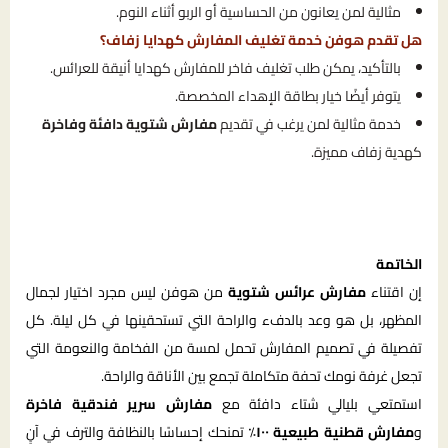
مثالية لمن يعانون من الحساسية أو الربو أثناء النوم.
هل تقدم هوفن خدمة تغليف المفارش كهدايا زفاف؟
بالتأكيد، يمكن طلب تغليف فاخر للمفارش كهدايا أنيقة للعرائس.
يتوفر أيضًا خيار بطاقة الإهداء المخصصة.
خدمة مثالية لمن يرغب في تقديم
مفارش شتوية دافئة وفاخرة
كهدية زفاف مميزة.
الخاتمة
إن اقتناء
مفارش عرائس شتوية
من هوفن ليس مجرد اختيار لجمال
المظهر، بل هو وعد بالدفء والراحة التي تستحقينها في كل ليلة. كل
تفصيلة في تصميم المفارش تحمل لمسة من الفخامة والنعومة التي
تجعل غرفة نومك تحفة متكاملة تجمع بين الأناقة والراحة.
استمتعي بليالي شتاء دافئة مع
مفارش سرير فندقية فاخرة
و
مفارش قطنية طبيعية ١٠٠٪
تمنحك إحساسًا بالنظافة والترف في آنٍ