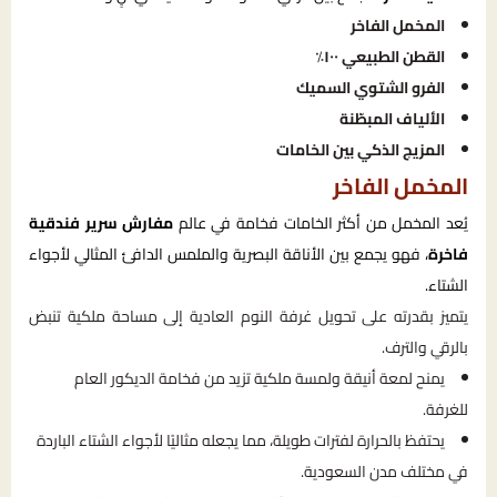
المخمل الفاخر
القطن الطبيعي ١٠٠٪
الفرو الشتوي السميك
الألياف المبطّنة
المزيج الذكي بين الخامات
المخمل الفاخر
يُعد المخمل من أكثر الخامات فخامة في عالم
مفارش سرير فندقية
فاخرة
، فهو يجمع بين الأناقة البصرية والملمس الدافئ المثالي لأجواء
الشتاء.
يتميز بقدرته على تحويل غرفة النوم العادية إلى مساحة ملكية تنبض
بالرقي والترف.
يمنح لمعة أنيقة ولمسة ملكية تزيد من فخامة الديكور العام
للغرفة.
يحتفظ بالحرارة لفترات طويلة، مما يجعله مثاليًا لأجواء الشتاء الباردة
في مختلف مدن السعودية.