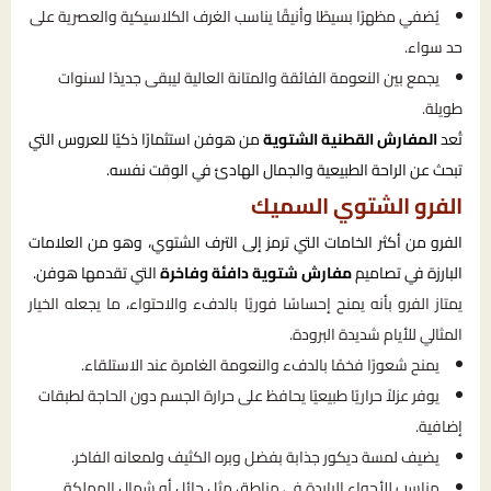
يُضفي مظهرًا بسيطًا وأنيقًا يناسب الغرف الكلاسيكية والعصرية على
حد سواء.
يجمع بين النعومة الفائقة والمتانة العالية ليبقى جديدًا لسنوات
طويلة.
تُعد
المفارش القطنية الشتوية
من هوفن استثمارًا ذكيًا للعروس التي
تبحث عن الراحة الطبيعية والجمال الهادئ في الوقت نفسه.
الفرو الشتوي السميك
الفرو من أكثر الخامات التي ترمز إلى الترف الشتوي، وهو من العلامات
البارزة في تصاميم
مفارش شتوية دافئة وفاخرة
التي تقدمها هوفن.
يمتاز الفرو بأنه يمنح إحساسًا فوريًا بالدفء والاحتواء، ما يجعله الخيار
المثالي للأيام شديدة البرودة.
يمنح شعورًا فخمًا بالدفء والنعومة الغامرة عند الاستلقاء.
يوفر عزلاً حراريًا طبيعيًا يحافظ على حرارة الجسم دون الحاجة لطبقات
إضافية.
يضيف لمسة ديكور جذابة بفضل وبره الكثيف ولمعانه الفاخر.
مناسب للأجواء الباردة في مناطق مثل حائل أو شمال المملكة.