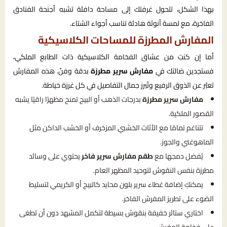
بهذا الشكل، تتحول غرفتك إلى مساحة دافئة تشبه أجنحة الفنادق
الفاخرة، مع لمسة أنوثة هادئة تناسب أجواء الشتاء.
المفارش المطرزة للمساحات الكلاسيكية
أما إن كنتِ من عشاق الفخامة الكلاسيكية ذات الطابع الملكي،
فستجدين ضالتك في
مفارش سرير مطرزة
بدقة وفنّ. هذه المفارش
تعبّر عن الذوق الرفيع وتُبرز جمال التفاصيل في كل غرزة خياطة.
مفارش سرير مطرزة
بدرجات الذهب أو البيج تمنح مظهرًا راقيًا يشبه
القصور الملكية.
تتناغم تمامًا مع الأثاث الخشبي المزخرف أو الخشب الداكن مثل
الماهوغني والجوز.
يُفضل دمجها مع
طقم مفارش سرير فاخر
يحتوي على وسائد
مطرزة بنفس النقوش لتوحيد المظهر العام.
يمكنكِ إضافة غطاء سرير بلون محايد كالبيج أو الكريمي لتسليط
الضوء على تطريز المفرش الفاخر.
اختاري ستائر خفيفة بنقوش بسيطة لتكمل المشهد دون أن تطغى