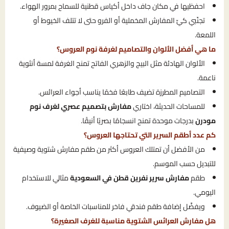
احفظيها في مكان جاف داخل أكياس قطنية للسماح بمرور الهواء.
تجنّبي كيّ المفارش المخملية أو الفرو حتى لا تتلف الخيوط أو
اللمعة.
ما هي أفضل الألوان والتصاميم لغرفة نوم العروس؟
الألوان الهادئة مثل البيج والزهري الفاتح تمنح الغرفة لمسة أنثوية
ناعمة.
التصاميم المطرزة تضيف طابعًا فخمًا يناسب أجواء العرائس.
للمساحات الحديثة، اختاري
مفارش بتصميم عصري لغرف نوم
مودرن
بدرجات موحدة تمنح انسجامًا بصريًا أنيقًا.
كم عدد أطقم السرير التي تحتاجها العروس؟
من الأفضل أن تمتلك العروس أكثر من طقم مفارش شتوية وصيفية
للتبديل حسب الموسم.
طقم
مفارش سرير نفرين قطن في السعودية
مثالي للاستخدام
اليومي.
ويفضَّل إضافة طقم فندقي فاخر للمناسبات الخاصة أو الضيوف.
هل مفارش العرائس الشتوية مناسبة للغرف الصغيرة؟