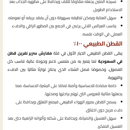
نسيجه المتين يجعله مقاومًا للتلف ويحافظ على مظهره الجذاب بعد
الاستخدام الطويل.
سهل العناية ويمكن تنظيفه بسهولة دون أن يفقد بريقه أو نعومته.
يناسب العرائس اللاتي يرغبن في الجمع بين المظهر الراقي والدفء
العملي في الوقت نفسه.
القطن الطبيعي ١٠٠٪
يبقى القطن الطبيعي الخيار الأول في فئة
مفارش سرير نفرين قطن
في السعودية
لما يتميز به من ملمس ناعم وجودة عالية تناسب كل
الفصول، وخصوصًا فصل الشتاء الذي يحتاج توازنًا مثاليًا بين الدفء
والتهوية.
خامة مضادة للحساسية وآمنة تمامًا على البشرة الحساسة، مما
يجعلها مثالية للعروس التي تهتم براحتها وصحتها.
يسمح القطن بمرور الهواء الطبيعي فيمنع التعرّق ويحافظ على
دفء مريح دون اختناق.
سهل الغسيل والصيانة، ويحافظ على شكله وألوانه الزاهية حتى بعد
الغسيل المتكرر.