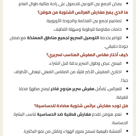
يمكن الجمع بين النوعين للحصول على راحة مثالية طوال العام.
ما الذي يميز مفارش العرائس الشتوية من هوفن؟
تصاميم تجمع بين الفخامة والجودة الأوروبية.
خامات مقاومة للرطوبة وسهلة التنظيف.
تتوافر بخدمة
التوصيل السريع لجميع مناطق المملكة
مع ضمان
جودة حقيقي.
كيف أختار مقاس المفرش المناسب لسريري؟
قيسي عرض وطول السرير بدقة قبل الشراء.
اختاري المفرش الأكبر قليلًا من المقاس الفعلي ليغطي الأطراف
جيدًا.
للعرائس، يُفضَّل
مفرش سرير مزدوج فاخر
ليمنح مظهرًا فخمًا
للغرفة.
هل توجد مفارش عرائس شتوية مضادة للحساسية؟
نعم، هوفن تقدم
مفارش قطنية ضد الحساسية
تناسب البشرة
الحساسة.
أقمشة طبيعية تسمح بمرور الهواء وتقلل من نمو البكتيريا.