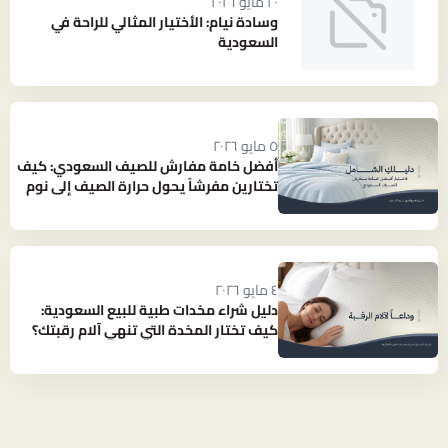
٢٠ مايو ٢٠٢٦
وسادة نيام: الأختيار المثالي للراحة في
السعودية
٥ مايو ٢٠٢٦
أفضل خامة مفارش للصيف السعودي: كيف
تختارين مفرشاً يحول حرارة الصيف إلى نوم
بارد ومنعش؟
٤ مايو ٢٠٢٦
دليل شراء مخدات طبية للبيع السعودية:
كيف تختار المخدة التي تنهي آلام رقبتك؟