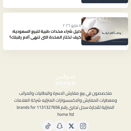
بارد ومنعش؟
٤ مايو ٢٠٢٦
دليل شراء مخدات طبية للبيع السعودية:
كيف تختار المخدة التي تنهي آلام رقبتك؟
متخصصون في بيع مفارش الاسرة والبطانيات والمراتب
ومعطرات المفارش والاكسسوارات المنزليه شركة العلامات
المنزلية للتجارة سجل تجاري رقم 1131327656 brands for
home ltd