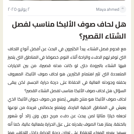
٢ يوليو ٢٠٢٥
Maya ahmed
هل لحاف صوف الألبكا مناسب لفصل
الشتاء القصير؟
مع قدوم فصل الشتاء، يبدأ الكثيرون في البحث عن أفضل أنواع اللحاف
التي توفر لهم الدفء والراحة أثناء النوم، خصوصًا في المناطق التي يتميز
فيها الشتاء بالبرودة حتى لو كانت مدته قصيرة. من بين الخيارات
المتعددة التي تثير اهتمام الكثيرين هو لحاف صوف الألبكا، المعروف
بخفته وجودته العالية في الحفاظ على درجة حرارة الجسم. لكن يبقى
السؤال: هل لحاف صوف الألبكا مناسب لفصل الشتاء القصير؟
لحاف صوف الألبكا هو منتج طبيعي يُصنع من صوف حيوان الألبكا الذي
يعيش في المناطق الجبلية الباردة، ويتمتع بخصائص فريدة من نوعها
تجعله خيارًا مثاليًا لمن يبحث عن دفء مريح دون وزن زائد أو شعور
بالخنقة. يمتاز هذا الصوف بقدرته على عزل الحرارة بفعالية عالية، كما أنه
يسمح بمرور الهواء للحفاظ على توازن درجة الحرارة داخل اللحاف، مما