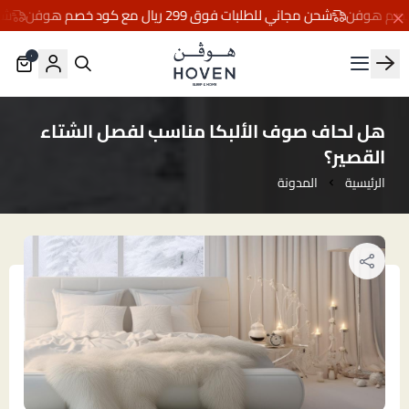
شحن مجاني للطلبات فوق 299 ريال مع كود خصم هوفن
شحن مج
٠
مفارش هوڤن
هل لحاف صوف الألبكا مناسب لفصل الشتاء
القصير؟
الرئيسية
المدونة